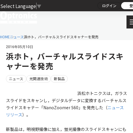
Select Language
▼
ログイン
登
HOME
ニュース
浜ホト，バーチャルスライドスキャナーを発売
2016年05月10日
浜ホト，バーチャルスライドスキ
ャナーを発売
ニュース
光関連技術
新製品
浜松ホトニクスは，ガラス
スライドをスキャンし，デジタルデータに変換するバーチャルス
ライドスキャナー「NanoZoomer S60」を発売した（
ニュース
リリース
）。
新製品は，明視野撮像に加え，蛍光撮像のスライドスキャンにも