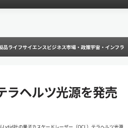
製品
ライフサイエンス
ビジネス
市場・政策
宇宙・インフラ
Lテラヘルツ光源を発売
Lytid社の量子カスケードレーザー（QCL）テラヘルツ光源