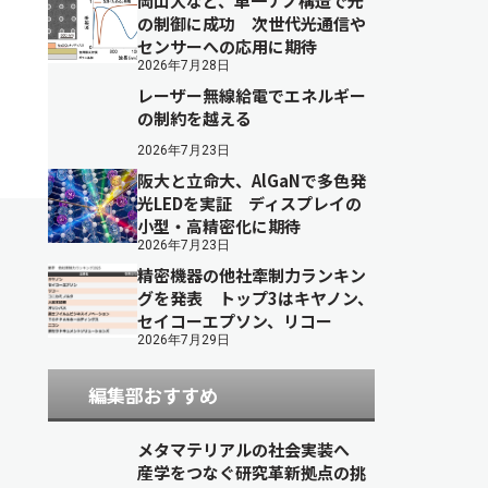
岡山大など、単一ナノ構造で光
の制御に成功 次世代光通信や
センサーへの応用に期待
2026年7月28日
レーザー無線給電でエネルギー
の制約を越える
2026年7月23日
阪大と立命大、AlGaNで多色発
光LEDを実証 ディスプレイの
小型・高精密化に期待
2026年7月23日
精密機器の他社牽制力ランキン
グを発表 トップ3はキヤノン、
セイコーエプソン、リコー
2026年7月29日
編集部おすすめ
メタマテリアルの社会実装へ
産学をつなぐ研究革新拠点の挑