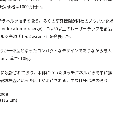
概算価格は1000万円～。
るテラヘルツ技術を扱う。多くの研究機関が同社のノウハウを求
center for atomic energy）には50以上のレーザーチップを納品
光源「TeraCascade」を発表した。
ーラが一体型となったコンパクトなデザインでありながら最大
mm，重さ<10kg。
うに設計されており，本体についたタッチパネルから簡単に操
非破壊検査といった応用が期待される。主な仕様は次の通り。
cade
 (112 µm)