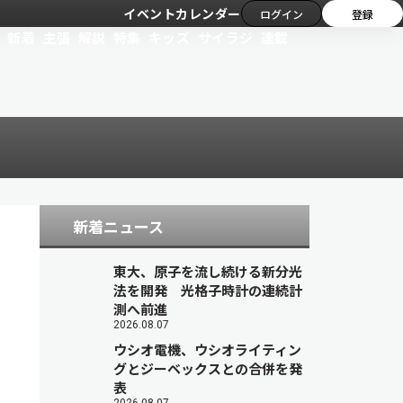
イベントカレンダー
ログイン
登録
新着
主張
解説
特集
キッズ
サイラジ
連載
新着ニュース
東大、原子を流し続ける新分光
法を開発 光格子時計の連続計
測へ前進
2026.08.07
ウシオ電機、ウシオライティン
グとジーベックスとの合併を発
表