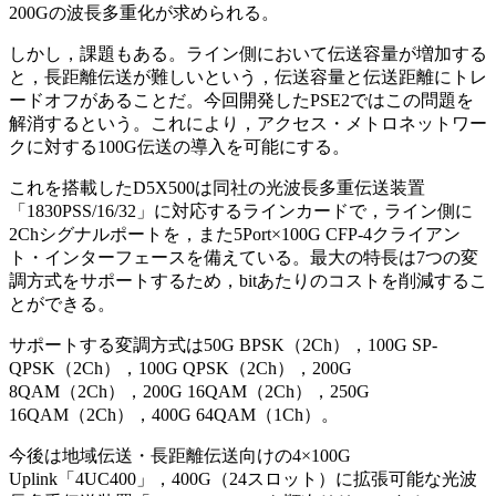
200Gの波長多重化が求められる。
しかし，課題もある。ライン側において伝送容量が増加する
と，長距離伝送が難しいという，伝送容量と伝送距離にトレ
ードオフがあることだ。今回開発したPSE2ではこの問題を
解消するという。これにより，アクセス・メトロネットワー
クに対する100G伝送の導入を可能にする。
これを搭載したD5X500は同社の光波長多重伝送装置
「1830PSS/16/32」に対応するラインカードで，ライン側に
2Chシグナルポートを，また5Port×100G CFP-4クライアン
ト・インターフェースを備えている。最大の特長は7つの変
調方式をサポートするため，bitあたりのコストを削減するこ
とができる。
サポートする変調方式は50G BPSK（2Ch），100G SP-
QPSK（2Ch），100G QPSK（2Ch），200G
8QAM（2Ch），200G 16QAM（2Ch），250G
16QAM（2Ch），400G 64QAM（1Ch）。
今後は地域伝送・長距離伝送向けの4×100G
Uplink「4UC400」，400G（24スロット）に拡張可能な光波