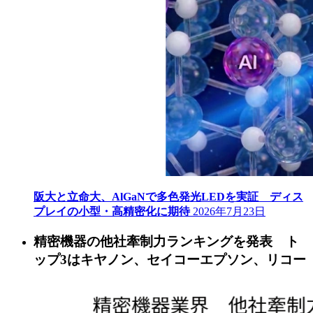
阪大と立命大、AlGaNで多色発光LEDを実証 ディス
プレイの小型・高精密化に期待
2026年7月23日
精密機器の他社牽制力ランキングを発表 ト
ップ3はキヤノン、セイコーエプソン、リコー