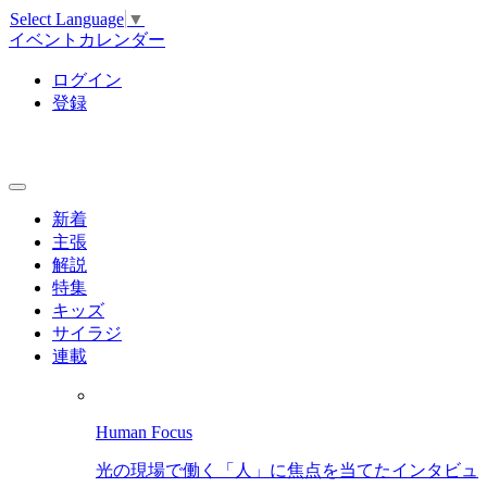
Select Language
▼
イベントカレンダー
ログイン
登録
新着
主張
解説
特集
キッズ
サイラジ
連載
Human Focus
光の現場で働く「人」に焦点を当てたインタビュ