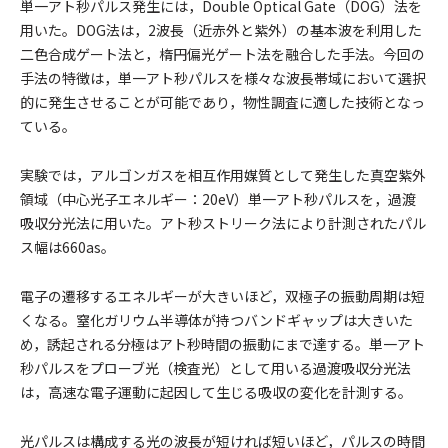
単一アト秒パルス発生には，Double Optical Gate（DOG）法を
用いた。DOG法は，2波長（近赤外と紫外）の基本波を利用した
二色合成ゲート法と，楕円偏光ゲート法を融合した手法。今回の
手法の特徴は，単一アト秒パルスを様々な波長帯域において選択
的に発生させることが可能であり，物性調査に適した技術となっ
ている。
実験では，アルゴンガスを相互作用媒質として発生した真空紫外
領域（中心光子エネルギー：20eV）単一アト秒パルスを，過渡
吸収分光法に用いた。アト秒ストリーク法により計測されたパル
ス幅は660as。
電子の遷移するエネルギーが大きいほど，双極子の振動周期は短
くなる。窒化ガリウム半導体が持つバンドギャップは大きいた
め，誘起される分極はアト秒時間の振動にまで達する。単一アト
秒パルスをプローブ光（検査光）として用いる過渡吸収分光法
は，高速な電子運動に起因して生じる吸収の変化を計測する。
光パルスは構成する光の波長が短ければ短いほど，パルスの時間