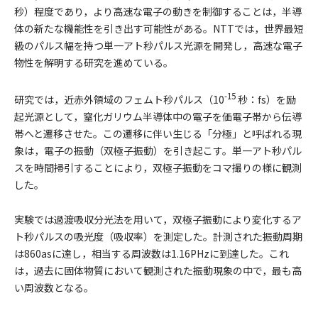
秒）程度であり，より高速な電子の動きを制御することは，半導
体の新たな機能性を引き出す可能性がある。NTTでは，世界最短
級のパルス幅を持つ単一アト秒パルス光源を開発し，高速な電子
物性を解明する研究を進めている。
-15
研究では，近赤外領域のフェムト秒パルス（10
秒：fs）を励
起光源として，窒化ガリウム半導体中の電子を価電子帯から伝導
帯へと遷移させた。この遷移に伴い生じる「分極」と呼ばれる現
象は，電子の振動（双極子振動）を引き起こす。単一アト秒パル
スを時間掃引することにより，双極子振動をコマ撮りの様に観測
した。
実験では過渡吸収分光法を用いて，双極子振動により変化するア
ト秒パルスの吸光度（吸収率）を測定した。計測された振動周期
は860asに達し，相当する周波数は1.16PHzに到達した。これ
は，過去に固体物質において観測された振動現象の中で，最も高
い周波数となる。