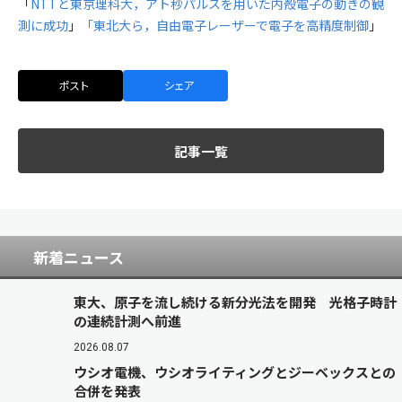
「
NTTと東京理科大，アト秒パルスを用いた内殻電子の動きの観
測に成功
」
「東北大ら，自由電子レーザーで電子を高精度制御
」
ポスト
シェア
記事一覧
新着ニュース
東大、原子を流し続ける新分光法を開発 光格子時計
の連続計測へ前進
2026.08.07
ウシオ電機、ウシオライティングとジーベックスとの
合併を発表