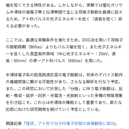
幅を短くできる特性がある。しかしながら，実験では窒化ガリウ
ム半導体の価電子帯と伝導帯間で生じる双極子振動を最適に捉え
るため，アト秒パルスの光子エネルギーを低く（波長を短く）抑
える必要があった。
ここでは，最適な実験条件を満たすため，DOG法を用いて双極子
の振動周期（860as）よりもパルス幅を短く，また光子エネルギ
ーを低くした真空紫外領域（中心光子エネルギー：20eV，波
長：60nm）の単一アト秒パルス（660as）を用いた。
半導体電子系の超高周波応答の電子振動は，将来のデバイス動作
の基礎原理に繋がる可能性があり，さらなる解析を行なう予定。
また，この研究において計測した「分極」に伴う電子振動は，反
射・吸収・屈折・回折・光電流・光放射といった多種の物理現象
を引き起こす。これらは半導体の機能として重要であり，新たな
応用に向けた研究開発を続けていく予定としている。
関連記事「
理研，アト秒で分子内電子状態の直接観測に成功
」