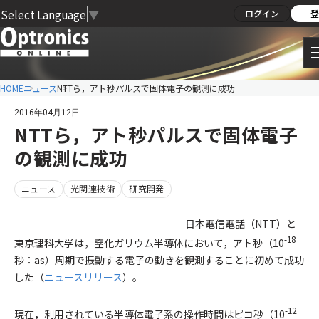
Select Language
▼
ログイン
登
HOME
ニュース
NTTら，アト秒パルスで固体電子の観測に成功
2016年04月12日
NTTら，アト秒パルスで固体電子
の観測に成功
ニュース
光関連技術
研究開発
日本電信電話（NTT）と
-18
東京理科大学は，窒化ガリウム半導体において，アト秒（10
秒：as）周期で振動する電子の動きを観測することに初めて成功
した（
ニュースリリース
）。
-12
現在，利用されている半導体電子系の操作時間はピコ秒（10