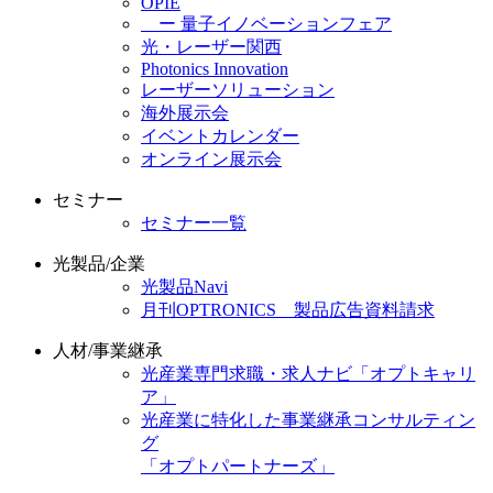
OPIE
ー 量子イノベーションフェア
光・レーザー関西
Photonics Innovation
レーザーソリューション
海外展示会
イベントカレンダー
オンライン展示会
セミナー
セミナー一覧
光製品/企業
光製品Navi
月刊OPTRONICS 製品広告資料請求
人材/事業継承
光産業専門求職・求人ナビ「オプトキャリ
ア」
光産業に特化した事業継承コンサルティン
グ
「オプトパートナーズ」