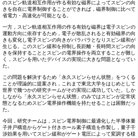
のスピン軌道相互作用が作る有効な磁界によってスピンの向
きを自在に電界制御することができれば，磁界制御に比べて
省電力・高速化が可能となる。
一方，スピン軌道相互作用の作る有効な磁界は電子スピンの
運動方向に依存するため，電子が散乱されると有効磁界の向
きも変化し電子スピンの向きがバラバラとなりスピン緩和が
生じる。このスピン緩和を抑制し長距離・長時間スピンの向
きを保持することとスピンの電界操作を両立することが難し
く，スピンを用いたデバイスの実現に大きな問題となってい
た。
この問題を解決するため「永久スピンらせん状態」をつくる
ことが理論的に提案され，これまで東北大学をはじめとして
世界で幾つかの研究チームがその実現に成功していた。しか
しながら「永久スピンらせん状態」のみではスピンが定常状
態となるためスピン電界操作機能を持たせることは困難だっ
た。
今回，研究チームは，スピン電界制御に最適化した半導体量
子井戸構造からゲート付きホール素子構造を作製し，量子干
渉効果を用いてスピン緩和がゲート電圧によって変調する様