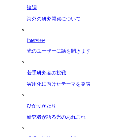
論調
海外の研究開発について
Interview
光のユーザーに話を聞きます
若手研究者の挑戦
実用化に向けたテーマを発表
ひかりがたり
研究者が語る光のあれこれ