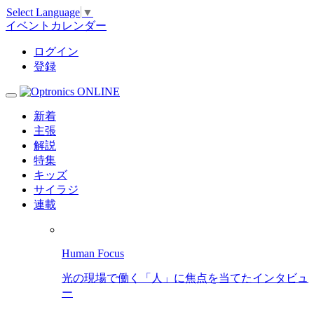
Select Language
▼
イベントカレンダー
ログイン
登録
新着
主張
解説
特集
キッズ
サイラジ
連載
Human Focus
光の現場で働く「人」に焦点を当てたインタビュ
ー