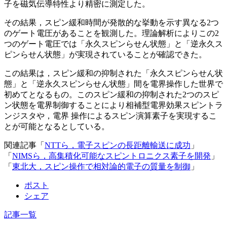
子を磁気伝導特性より精密に測定した。
その結果，スピン緩和時間が発散的な挙動を示す異なる2つ
のゲート電圧があることを観測した。理論解析によりこの2
つのゲート電圧では「永久スピンらせん状態」と「逆永久ス
ピンらせん状態」が実現されていることが確認できた。
この結果は，スピン緩和の抑制された「永久スピンらせん状
態」と「逆永久スピンらせん状態」間を電界操作した世界で
初めてとなるもの。このスピン緩和の抑制された2つのスピ
ン状態を電界制御することにより相補型電界効果スピントラ
ンジスタや，電界 操作によるスピン演算素子を実現するこ
とが可能となるとしている。
関連記事「
NTTら，電子スピンの長距離輸送に成功
」
「
NIMSら，高集積化可能なスピントロニクス素子を開発
」
「
東北大，スピン操作で相対論的電子の質量を制御
」
ポスト
シェア
記事一覧