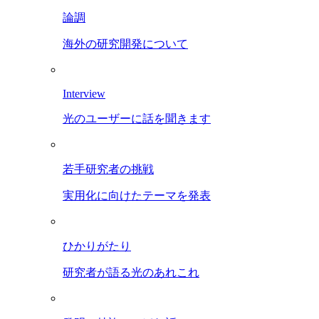
論調
海外の研究開発について
Interview
光のユーザーに話を聞きます
若手研究者の挑戦
実用化に向けたテーマを発表
ひかりがたり
研究者が語る光のあれこれ