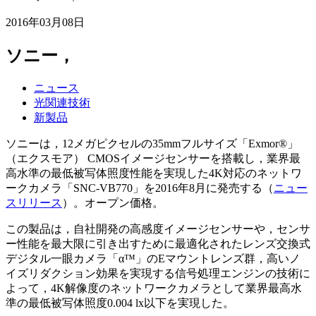
2016年03月08日
ソニー，
ニュース
光関連技術
新製品
ソニーは，12メガピクセルの35mmフルサイズ「Exmor®」
（エクスモア） CMOSイメージセンサーを搭載し，業界最
高水準の最低被写体照度性能を実現した4K対応のネットワ
ークカメラ「SNC-VB770」を2016年8月に発売する（
ニュー
スリリース
）。オープン価格。
この製品は，自社開発の高感度イメージセンサーや，センサ
ー性能を最大限に引き出すために最適化されたレンズ交換式
デジタル一眼カメラ「α™」のEマウントレンズ群，高いノ
イズリダクション効果を実現する信号処理エンジンの技術に
よって，4K解像度のネットワークカメラとして業界最高水
準の最低被写体照度0.004 lx以下を実現した。