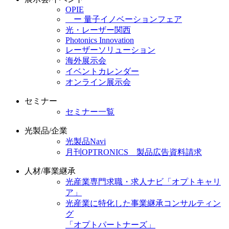
OPIE
ー 量子イノベーションフェア
光・レーザー関西
Photonics Innovation
レーザーソリューション
海外展示会
イベントカレンダー
オンライン展示会
セミナー
セミナー一覧
光製品/企業
光製品Navi
月刊OPTRONICS 製品広告資料請求
人材/事業継承
光産業専門求職・求人ナビ「オプトキャリ
ア」
光産業に特化した事業継承コンサルティン
グ
「オプトパートナーズ」