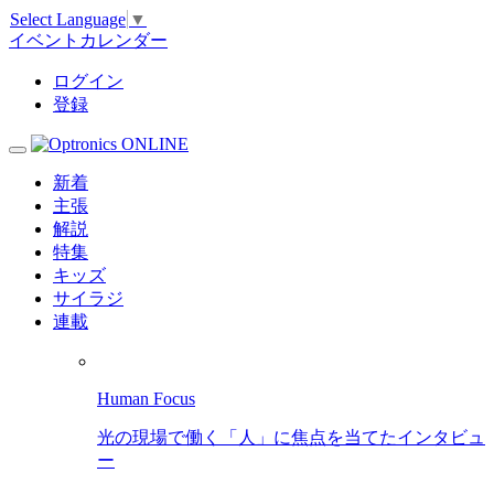
Select Language
▼
イベントカレンダー
ログイン
登録
新着
主張
解説
特集
キッズ
サイラジ
連載
Human Focus
光の現場で働く「人」に焦点を当てたインタビュ
ー