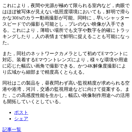
これにより，夜間や光源が極めて限られる室内など，肉眼で
はほぼ被写体が見えない低照度環境においても，鮮明で滑ら
かな30f/sのカラー動画撮影が可能。同時に，早いシャッター
スピードでの撮影も可能とし，ブレのない映像が入手でき
る。これにより，薄暗い場所でも文字や数字を的確にトラッ
キングしたり，人の表情まで鮮明に捉えることも可能になっ
た。
また，同社のネットワークカメラとして初めてEマウントに
対応。装着するEマウントレンズにより，様々な環境や用途
に応じた幅広い画角で撮影できる。かつ4K解像度撮影によ
り広域から細部まで精度高くとらえる。
同社はこの製品を，昼夜問わず高い監視精度が求められる空
港や港湾，河川，交通の監視用途などに向けて提案する。ま
た，この高感度性能を生かし，幅広い映像制作用途への活用
も開拓していくとしている。
ポスト
シェア
記事一覧