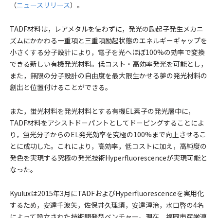
（
ニュースリリース
）。
TADF材料は，レアメタルを使わずに，発光の励起子発生メカニ
ズムにかかわる一重項と三重項励起状態のエネルギーギャップを
小さくする分子設計により，電子を光へほぼ100%の効率で変換
できる新しい有機発光材料。低コスト・高効率発光を可能とし，
また，無限の分子設計の自由度を最大限生かせる夢の発光材料の
創出と位置付けることができる。
また，蛍光材料を発光材料とする有機EL素子の発光層中に，
TADF材料をアシストドーパントとしてドーピングすることによ
り，蛍光分子からのEL発光効率を究極の100%まで向上させるこ
とに成功した。これにより，高効率，低コストに加え，高純度の
発色を実現する究極の発光技術Hyperfluorescenceが実現可能と
なった。
Kyuluxは2015年3月にTADFおよびHyperfluorescenceを実用化
するため，安達千波矢，佐保井久理須，安達淳治，水口啓の4名
によって設立された技術開発型ベンチャー。現在，福岡市産学連