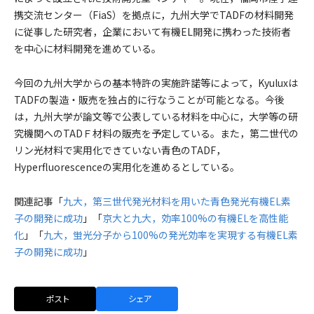
携交流センター（FiaS）を拠点に，九州大学でTADFの材料開発
に従事した研究者，企業において有機EL開発に携わった技術者
を中心に材料開発を進めている。
今回の九州大学からの基本特許の実施許諾等によって，Kyuluxは
TADFの製造・販売を独占的に行なうことが可能となる。今後
は，九州大学が論文等で公表している材料を中心に，大学等の研
究機関へのTADＦ材料の販売を予定している。また，第二世代の
リン光材料で実用化できていない青色のTADF，
Hyperfluorescenceの実用化を進めるとしている。
関連記事「
九大，第三世代発光材料を用いた青色発光有機EL素
子の開発に成功
」「
京大と九大，効率100%の有機ELを高性能
化
」「
九大，蛍光分⼦から100%の発光効率を実現する有機EL素
子の開発に成功
」
ポスト
シェア