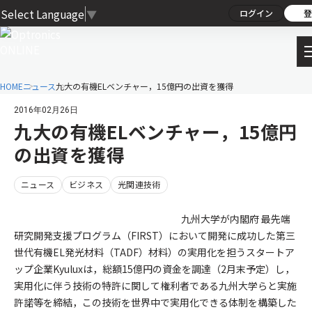
Select Language
▼
ログイン
登
HOME
ニュース
九大の有機ELベンチャー，15億円の出資を獲得
2016年02月26日
九大の有機ELベンチャー，15億円
の出資を獲得
ニュース
ビジネス
光関連技術
九州大学が内閣府 最先端
研究開発支援プログラム（FIRST）において開発に成功した第三
世代有機EL発光材料（TADF）材料）の実用化を担うスタートア
ップ企業Kyuluxは，総額15億円の資金を調達（2月末予定）し，
実用化に伴う技術の特許に関して権利者である九州大学らと実施
許諾等を締結，この技術を世界中で実用化できる体制を構築した