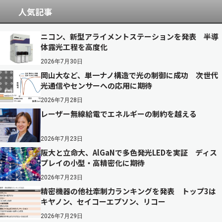
人気記事
ニコン、新型アライメントステーションを発表 半導
体露光工程を高度化
2026年7月30日
岡山大など、単一ナノ構造で光の制御に成功 次世代
光通信やセンサーへの応用に期待
2026年7月28日
レーザー無線給電でエネルギーの制約を越える
2026年7月23日
阪大と立命大、AlGaNで多色発光LEDを実証 ディス
プレイの小型・高精密化に期待
2026年7月23日
精密機器の他社牽制力ランキングを発表 トップ3は
キヤノン、セイコーエプソン、リコー
2026年7月29日