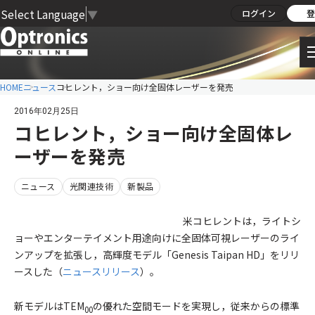
Select Language
▼
ログイン
登
HOME
ニュース
コヒレント，ショー向け全固体レーザーを発売
2016年02月25日
コヒレント，ショー向け全固体レ
ーザーを発売
ニュース
光関連技術
新製品
米コヒレントは，ライトシ
ョーやエンターテイメント用途向けに全固体可視レーザーのライ
ンアップを拡張し，高輝度モデル「Genesis Taipan HD」をリリ
ースした（
ニュースリリース
）。
新モデルはTEM
の優れた空間モードを実現し，従来からの標準
00