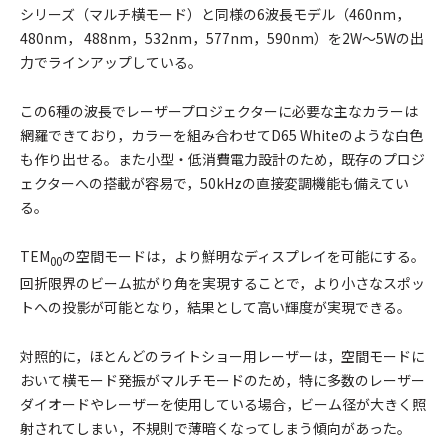
シリーズ（マルチ横モード）と同様の6波長モデル（460nm，
480nm， 488nm，532nm，577nm，590nm）を2W～5Wの出
力でラインアップしている。
この6種の波長でレーザープロジェクターに必要な主なカラーは
網羅できており，カラーを組み合わせてD65 Whiteのような白色
も作り出せる。また小型・低消費電力設計のため，既存のプロジ
ェクターへの搭載が容易で，50kHzの直接変調機能も備えてい
る。
TEM
の空間モードは，より鮮明なディスプレイを可能にする。
00
回折限界のビーム拡がり角を実現することで，より小さなスポッ
トへの投影が可能となり，結果として高い輝度が実現できる。
対照的に，ほとんどのライトショー用レーザーは，空間モードに
おいて横モード発振がマルチモードのため，特に多数のレーザー
ダイオードやレーザーを使用している場合，ビーム径が大きく照
射されてしまい，不規則で薄暗くなってしまう傾向があった。