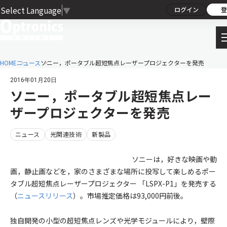
Select Language
▼
ログイン
登
HOME
ニュース
ソニー，ポータブル超短焦点レーザープロジェクターを発売
2016年01月20日
ソニー，ポータブル超短焦点レー
ザープロジェクターを発売
ニュース
光関連技術
新製品
ソニーは，好きな映画や動
画，静止画などを，家のさまざまな場所に投写して楽しめるポー
タブル超短焦点レーザープロジェクター 「LSPX-P1」を発売する
（
ニュースリリース
）。市場推定価格は93,000円前後。
独自開発の小型の超短焦点レンズや光学モジュールにより，壁際