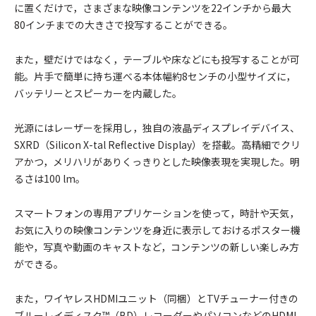
に置くだけで，さまざまな映像コンテンツを22インチから最大
80インチまでの大きさで投写することができる。
また，壁だけではなく，テーブルや床などにも投写することが可
能。片手で簡単に持ち運べる本体幅約8センチの小型サイズに，
バッテリーとスピーカーを内蔵した。
光源にはレーザーを採用し，独自の液晶ディスプレイデバイス、
SXRD（Silicon X-tal Reflective Display）を搭載。高精細でクリ
アかつ，メリハリがありくっきりとした映像表現を実現した。明
るさは100 lm。
スマートフォンの専用アプリケーションを使って，時計や天気，
お気に入りの映像コンテンツを身近に表示しておけるポスター機
能や，写真や動画のキャストなど，コンテンツの新しい楽しみ方
ができる。
また，ワイヤレスHDMIユニット（同梱）とTVチューナー付きの
ブルーレイディスク™（BD）レコーダーやパソコンなどのHDMI