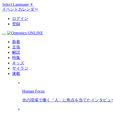
Select Language
▼
イベントカレンダー
ログイン
登録
新着
主張
解説
特集
キッズ
サイラジ
連載
Human Focus
光の現場で働く「人」に焦点を当てたインタビュ