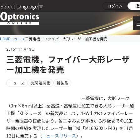
Select Language
▼
ログイン
登
HOME
ニュース
三菱電機，ファイバー大形レーザー加工機を発売
2015年11月13日
三菱電機，ファイバー大形レーザ
ー加工機を発売
ニュース
光関連技術
新製品
三菱電機は，大形ワーク
（3m×6m材以上）を高速・高精度に加工できる大形レーザー加
工機「XLシリーズ」の新製品として，4kW出力のファイバーレー
ザー発振器の搭載により，省エネおよび薄板から厚板までの加工
時間の短縮を実現したレーザー加工機「ML6030XL-F40」を11月
12日に発売する（
ニュースリリース
）。