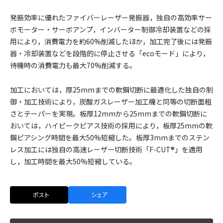
発振効率に優れたファイバーレーザー発振器，独自の高効率サー
ボモーター・サーボアンプ，インバーター制御冷却装置などの採
用により，消費電力を約60%削減したほか，加工完了後には発振
器・冷却装置などを段階的に停止させる「ecoモード」により，
待機時の消費電力も最大70%削減する。
加工においては，厚25mmまでの軟鋼切断に最適化した独自の制
御・加工技術により，炭酸ガスレーザー加工機と同等の切断面粗
さとテーパーを実現。板厚12mmから25mmまでの軟鋼切断に
おいては，ハイピークピアス技術の採用により，板厚25mmの軟
鋼ピアシング時間を最大50%短縮した。板厚3mmまでのステン
レス加工には独自の高速レーザー切断技術「F-CUT®」を適用
し，加工時間を最大50%短縮している。
ポスト
シェア