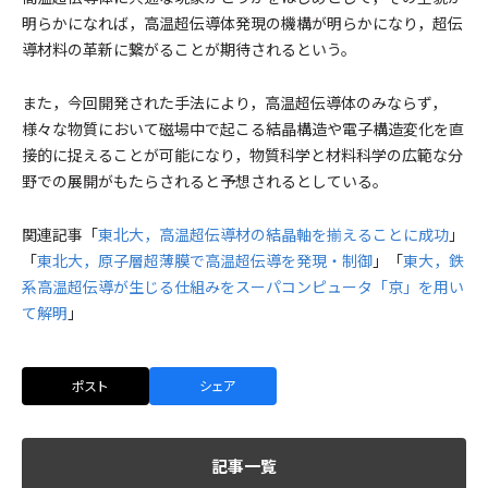
明らかになれば，高温超伝導体発現の機構が明らかになり，超伝
導材料の革新に繋がることが期待されるという。
また，今回開発された手法により，高温超伝導体のみならず，
様々な物質において磁場中で起こる結晶構造や電子構造変化を直
接的に捉えることが可能になり，物質科学と材料科学の広範な分
野での展開がもたらされると予想されるとしている。
関連記事「
東北大，高温超伝導材の結晶軸を揃えることに成功
」
「
東北大，原子層超薄膜で高温超伝導を発現・制御
」「
東大，鉄
系高温超伝導が生じる仕組みをスーパコンピュータ「京」を用い
て解明
」
ポスト
シェア
記事一覧