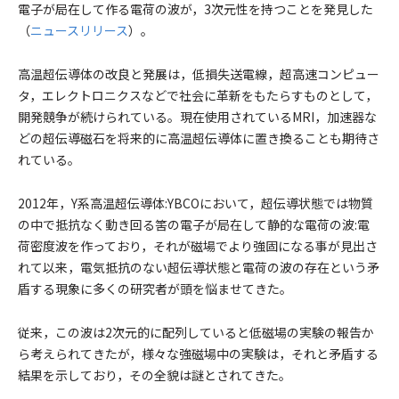
電子が局在して作る電荷の波が，3次元性を持つことを発見した
（
ニュースリリース
）。
高温超伝導体の改良と発展は，低損失送電線，超高速コンピュー
タ，エレクトロニクスなどで社会に革新をもたらすものとして，
開発競争が続けられている。現在使用されているMRI，加速器な
どの超伝導磁石を将来的に高温超伝導体に置き換ることも期待さ
れている。
2012年，Y系高温超伝導体:YBCOにおいて，超伝導状態では物質
の中で抵抗なく動き回る筈の電子が局在して静的な電荷の波:電
荷密度波を作っており，それが磁場でより強固になる事が見出さ
れて以来，電気抵抗のない超伝導状態と電荷の波の存在という矛
盾する現象に多くの研究者が頭を悩ませてきた。
従来，この波は2次元的に配列していると低磁場の実験の報告か
ら考えられてきたが，様々な強磁場中の実験は，それと矛盾する
結果を示しており，その全貌は謎とされてきた。