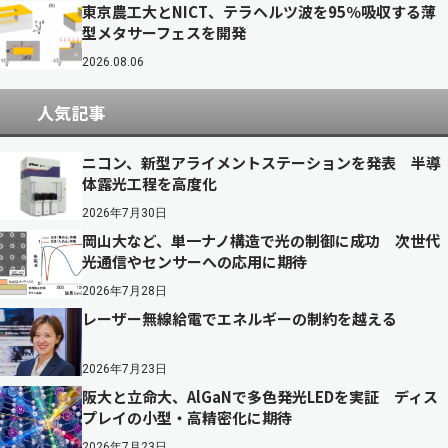
東京農工大とNICT、テラヘルツ波を95％吸収する薄
型メタサーフェスを開発
2026.08.06
人気記事
ニコン、新型アライメントステーションを発表 半導
体露光工程を高度化
2026年7月30日
岡山大など、単一ナノ構造で光の制御に成功 次世代
光通信やセンサーへの応用に期待
2026年7月28日
レーザー無線給電でエネルギーの制約を越える
2026年7月23日
阪大と立命大、AlGaNで多色発光LEDを実証 ディス
プレイの小型・高精密化に期待
2026年7月23日