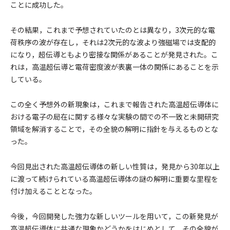
ことに成功した。
その結果，これまで予想されていたのとは異なり，3次元的な電
荷秩序の波が存在し，それは2次元的な波より強磁場では支配的
になり，超伝導ともより密接な関係があることが発見された。こ
れは，高温超伝導と電荷密度波が表裏一体の関係にあることを示
している。
この全く予想外の新現象は，これまで報告された高温超伝導体に
おける電子の局在に関する様々な実験の間での不一致と未開研究
領域を解消することで，その全貌の解明に指針を与えるものとな
った。
今回見出された高温超伝導体の新しい性質は，発見から30年以上
に渡って続けられている高温超伝導体の謎の解明に重要な里程を
付け加えることとなった。
今後，今回開発した強力な新しいツールを用いて，この新発見が
高温超伝導体に共通な現象かどうかをはじめとして，その全貌が