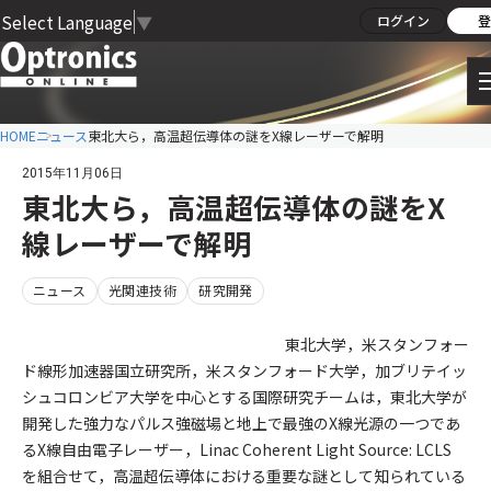
Select Language
▼
ログイン
登
HOME
ニュース
東北大ら，高温超伝導体の謎をX線レーザーで解明
2015年11月06日
東北大ら，高温超伝導体の謎をX
線レーザーで解明
ニュース
光関連技術
研究開発
東北大学，米スタンフォー
ド線形加速器国立研究所，米スタンフォード大学，加ブリテイッ
シュコロンビア大学を中心とする国際研究チームは，東北大学が
開発した強力なパルス強磁場と地上で最強のX線光源の一つであ
るX線自由電子レーザー，Linac Coherent Light Source: LCLS
を組合せて，高温超伝導体における重要な謎として知られている