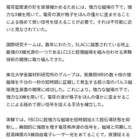
電荷密度波の形を直接確かめるためには，強力な磁場の下で，強
力なX線を用いて，電荷の波が格子をほんの僅かに歪ませること
による極めて弱い信号を捉えることが必要で，それは不可能に近
いと見なされていた。
国際研究チームは，数年にわたり，SLACに設置されている地上
最強のX線光源の一つであるLCLSと超強磁場を組み合わせる実験
技術の開発に取り組んできた。
東北大学金属材料研究所のグループは，医療用MRIの数十倍の強
磁場を千分の一秒の短時間に圧縮して発生する超小型のパルス磁
場発生装置の開発に成功した。これにより，強力な磁場の下で，
強力なX線を用いて，電荷の波が格子をほんの僅かに歪ませるこ
とによる極めて弱い信号を捉える手法を確立した。
実験では，YBCOに超強力な磁場を短時間加えて超伝導状態を抑
制し，瞬間的に強度を増す電荷秩序波の信号を，磁場と同期した
超高輝度のX線自由電子レーザー光をあてることで，直接捉える