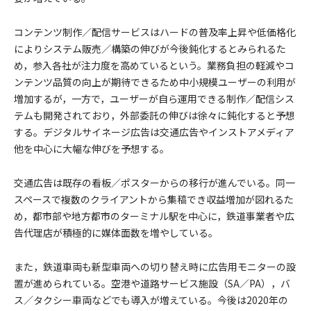
コンテンツ制作／配信サービスはハードの普及率上昇や低価格化
によりシステム販売／構築の伸びが今後鈍化するとみられるた
め，参入各社が注力度を高めているという。業務負担の軽減やコ
ンテンツ品質の向上が期待できるため中小規模ユーザーの利用が
増加するが，一方で，ユーザーが自ら運用できる制作／配信シス
テムも開発されており，外部委託の伸びは徐々に鈍化すると予想
する。デジタルサイネージ広告は交通広告やインストアメディア
他を中心に大幅な伸びを予想する。
交通広告は既存の看板／ポスターからの移行が進んでいる。同一
スペースで複数のクライアントから集稿でき収益増加が図れるた
め，都市部や地方都市のターミナル駅を中心に，鉄道事業者や広
告代理店が積極的に媒体面数を増やしている。
また，鉄道車両も新型車両への切り替え時に広告用モニターの設
置が進められている。空港や道路サービス施設（SA／PA），バ
ス／タクシー車両などでも導入が増えている。今後は2020年の