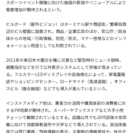
スポーツイベント開催に向けた施設の新設やリニューアルにより
需要増加が期待されるという。
ビルボード（屋外ビジョン）はターミナル駅や商店街／繁華街周
辺のビル壁面に設置され，商品／企業広告のほか，官公庁／自治
体からの地域／行政情報，防犯／防災，マナー啓発などのインフ
ォメーション用途としても利用されている。
2011年の東日本大震災を機に災害など緊急時のニュース放映，
避難指示などを行う公共表示システムとして評価が高まってい
る。フルカラーLEDディスプレイの低価格化によって，家電量販
店やショッピングセンター，ロードサイド（高速道路），オフィ
スビル（複合施設）などでも導入が進んでいるという。
インストアメディア他は、集客力の活用や購買直前の消費者に対
するPR効果が期待され，スーパーやブックストアなど大手小売
チェーンで展開されているとする。店舗以外でも20代前後の若年
層に向けて自動車教習所や大学などで導入されている。自治体施
設では窓口業務／市政情報の表示，災害時の情報発信や，地元企