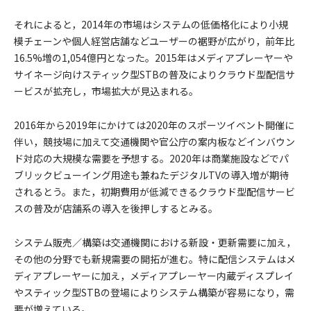
それによると，2014年の市場はシステムの低価格化により小規
模チェーンや個人経営店舗などユーザーの裾野が広がり，前年比
16.5%増の1,054億円となった。2015年はメディアプレーヤーや
サイネージ向けスティック型STBの普及によりクラウド型配信サ
ービスが拡充し，市場拡大が見込まれる。
2016年から2019年にかけては2020年のスポーツイベント開催に
伴い，競技場に加えて交通機関や官公庁の案内板などインバウン
ド対応の大規模な需要を予想する。2020年は商業施設などでパ
ブリックビューイング用途も兼ねたデジタルTVの導入増が期待
されるとう。また，初期費用が低減できるクラウド型配信サービ
スの普及が店舗系の導入を後押しするとみる。
システム販売／構築は交通機関における新設・更新需要に加え，
その他の分野でも新規需要の開拓が進む。特に配信システムはメ
ディアプレーヤーに加え，メディアプレーヤー内蔵ディスプレイ
やスティック型STBの登場によりシステム構築が容易になり，需
要が増えている。