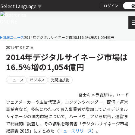
Select Language
▼
ログイン
登
HOME
ニュース
2014年デジタルサイネージ市場は16.5%増の1,054億円
2015年10月21日
2014年デジタルサイネージ市場は
16.5%増の1,054億円
ニュース
ビジネス
光関連技術
富士キメラ総研は，ハード
ウェアメーカーや広告代理店，コンテンツベンダー，配信／運営
事業者など，多岐にわたって参入事業者が増加しているデジタル
サイネージの国内市場について，ハードウェアから広告，運営ま
で網羅的に調査し，その結果を報告書「デジタルサイネージ市場
総調査 2015」にまとめた（
ニュースリリース
）。