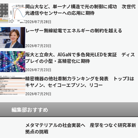
岡山大など、単一ナノ構造で光の制御に成功 次世代
光通信やセンサーへの応用に期待
2026年7月28日
レーザー無線給電でエネルギーの制約を越える
2026年7月23日
阪大と立命大、AlGaNで多色発光LEDを実証 ディス
プレイの小型・高精密化に期待
2026年7月23日
精密機器の他社牽制力ランキングを発表 トップ3は
キヤノン、セイコーエプソン、リコー
2026年7月29日
編集部おすすめ
メタマテリアルの社会実装へ 産学をつなぐ研究革新
拠点の挑戦