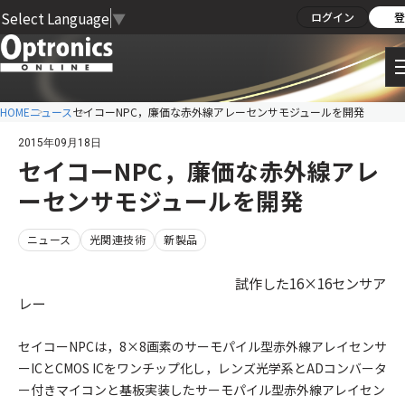
Select Language
▼
ログイン
登
HOME
ニュース
セイコーNPC，廉価な赤外線アレーセンサモジュールを開発
2015年09月18日
セイコーNPC，廉価な赤外線アレ
ーセンサモジュールを開発
ニュース
光関連技術
新製品
試作した16×16センサア
レー
セイコーNPCは，8×8画素のサーモパイル型赤外線アレイセンサ
ーICとCMOS ICをワンチップ化し，レンズ光学系とADコンバータ
ー付きマイコンと基板実装したサーモパイル型赤外線アレイセン