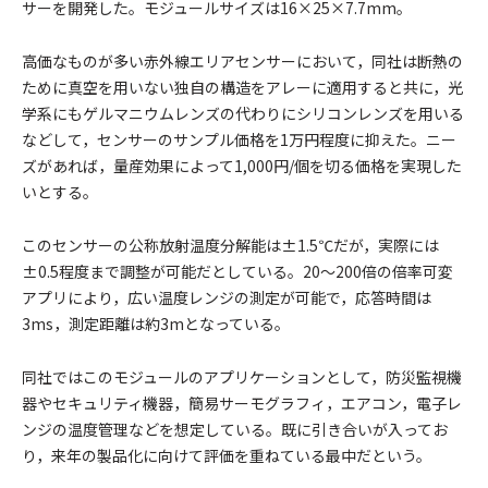
サーを開発した。モジュールサイズは16×25×7.7mm。
高価なものが多い赤外線エリアセンサーにおいて，同社は断熱の
ために真空を用いない独自の構造をアレーに適用すると共に，光
学系にもゲルマニウムレンズの代わりにシリコンレンズを用いる
などして，センサーのサンプル価格を1万円程度に抑えた。ニー
ズがあれば，量産効果によって1,000円/個を切る価格を実現した
いとする。
このセンサーの公称放射温度分解能は±1.5℃だが，実際には
±0.5程度まで調整が可能だとしている。20～200倍の倍率可変
アプリにより，広い温度レンジの測定が可能で，応答時間は
3ms，測定距離は約3mとなっている。
同社ではこのモジュールのアプリケーションとして，防災監視機
器やセキュリティ機器，簡易サーモグラフィ，エアコン，電子レ
ンジの温度管理などを想定している。既に引き合いが入ってお
り，来年の製品化に向けて評価を重ねている最中だという。