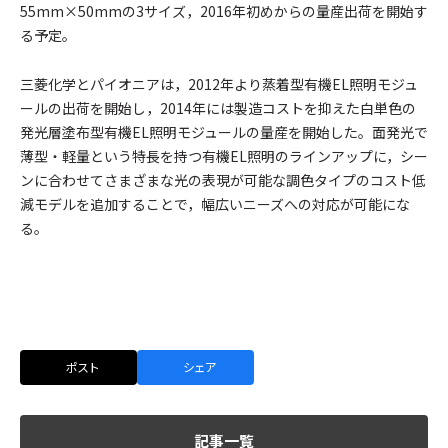
55mm×50mmの3サイズ，2016年初めからの量産出荷を開始す
る予定。
三菱化学とパイオニアは，2012年より蒸着型有機EL照明モジュ
ールの出荷を開始し，2014年には製造コストを抑えた白単色の
発光層塗布型有機EL照明モジュールの量産を開始した。面発光で
薄型・軽量という特長を持つ有機EL照明のラインアップに，シー
ンに合わせてさまざまな光の表現が可能な調色タイプのコスト低
減モデルを追加することで，幅広いニーズへの対応が可能にな
る。
ポスト
シェア
記事一覧