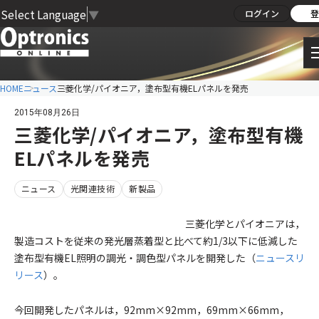
Select Language
▼
ログイン
登
HOME
ニュース
三菱化学/パイオニア，塗布型有機ELパネルを発売
2015年08月26日
三菱化学/パイオニア，塗布型有機
ELパネルを発売
ニュース
光関連技術
新製品
三菱化学とパイオニアは，
製造コストを従来の発光層蒸着型と比べて約1/3以下に低減した
塗布型有機EL照明の調光・調色型パネルを開発した（
ニュースリ
リース
）。
今回開発したパネルは，92mm×92mm，69mm×66mm，