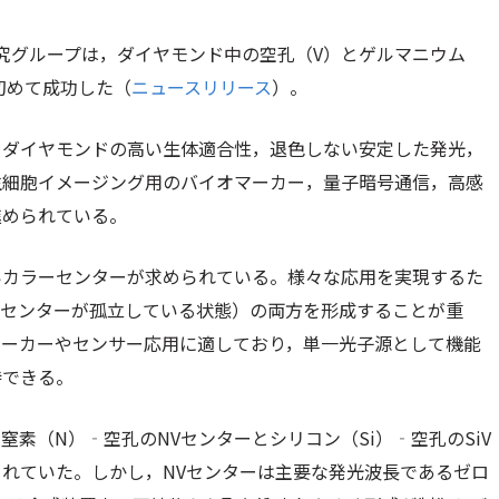
究グループは，ダイヤモンド中の空孔（V）とゲルマニウム
初めて成功した（
ニュースリリース
）。
るダイヤモンドの高い生体適合性，退色しない安定した発光，
生細胞イメージング用のバイオマーカー，量子暗号通信，高感
進められている。
いカラーセンターが求められている。様々な応用を実現するた
ーセンターが孤立している状態）の両方を形成することが重
マーカーやセンサー応用に適しており，単一光子源として機能
待できる。
素（N）‐空孔のNVセンターとシリコン（Si）‐空孔のSiV
れていた。しかし，NVセンターは主要な発光波長であるゼロ