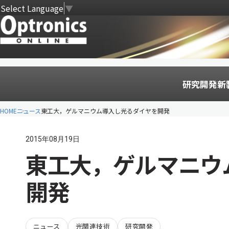
Select Language
▼
研究開発
新
HOME
ニュース
東工大，ゲルマニウム導入し光るダイヤを開発
2015年08月19日
東工大，ゲルマニウ
開発
ニュース
光関連技術
研究開発