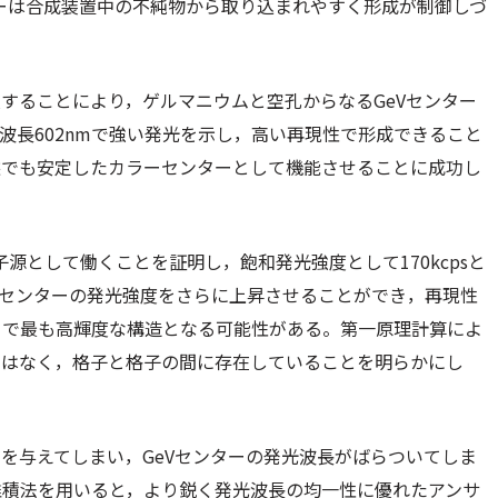
ターは合成装置中の不純物から取り込まれやすく形成が制御しづ
することにより，ゲルマニウムと空孔からなるGeVセンター
波長602nmで強い発光を示し，高い再現性で形成できること
態でも安定したカラーセンターとして機能させることに成功し
源として働くことを証明し，飽和発光強度として170kcpsと
Vセンターの発光強度をさらに上昇させることができ，再現性
ちで最も高輝度な構造となる可能性がある。第一原理計算によ
ではなく，格子と格子の間に存在していることを明らかにし
を与えてしまい，GeVセンターの発光波長がばらついてしま
堆積法を用いると，より鋭く発光波長の均一性に優れたアンサ