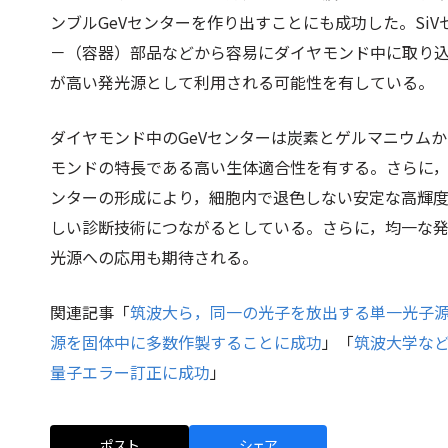
ンブルGeVセンターを作り出すことにも成功した。Si
－（容器）部品などから容易にダイヤモンド中に取り込
が高い発光源として利用される可能性を有している。
ダイヤモンド中のGeVセンターは炭素とゲルマニウム
モンドの特長である高い生体適合性を有する。さらに，
ンターの形成により，細胞内で退色しない安定な高輝
しい診断技術につながるとしている。さらに，均一な発
光源への応用も期待される。
関連記事「
筑波大ら，同一の光子を放出する単一光子
源を固体中に多数作製することに成功
」「
筑波大学な
量子エラー訂正に成功
」
ポスト
シェア