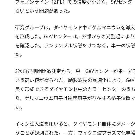
フォノンライン（ZPL）での強度が小さく，SiVセン
らいという問題があった。
研究グループは，ダイヤモンド中にゲルマニウムを導入
を形成した。GeVセンターは，外部からの光励起により
を確認した。アンサンブル状態だけでなく，単一の状
た。
2次自己相関関数測定から，単一GeVセンターが単一光子
いう高い値が得られた。励起波長の最適化により，Ge
良く形成できるダイヤモンド中のカラーセンターのう
り，ゲルマニウム原子は炭素原子が存在する格子位置
た。
イオン注入法を用いると，ダイヤモンド自体にダメージ
うことが観測された。一方，マイクロ波プラズマ化学