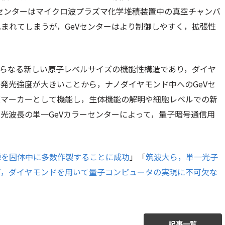
Vセンターはマイクロ波プラズマ化学堆積装置中の真空チャンバ
まれてしまうが，GeVセンターはより制御しやすく，拡張性
からなる新しい原子レベルサイズの機能性構造であり，ダイヤ
発光強度が大きいことから，ナノダイヤモンド中へのGeVセ
度マーカーとして機能し，生体機能の解明や細胞レベルでの新
光波長の単一GeVカラーセンターによって，量子暗号通信用
源を固体中に多数作製することに成功
」「
筑波大ら，単一光子
ど，ダイヤモンドを用いて量子コンピュータの実現に不可欠な
記事一覧