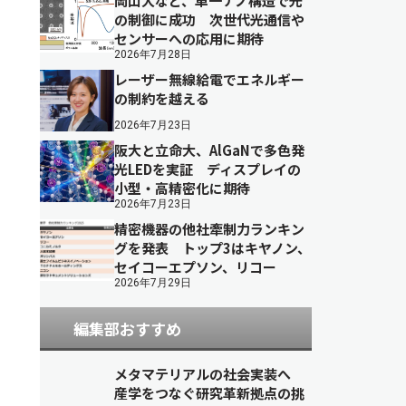
岡山大など、単一ナノ構造で光
の制御に成功 次世代光通信や
センサーへの応用に期待
2026年7月28日
レーザー無線給電でエネルギー
の制約を越える
2026年7月23日
阪大と立命大、AlGaNで多色発
光LEDを実証 ディスプレイの
小型・高精密化に期待
2026年7月23日
精密機器の他社牽制力ランキン
グを発表 トップ3はキヤノン、
セイコーエプソン、リコー
2026年7月29日
編集部おすすめ
メタマテリアルの社会実装へ
産学をつなぐ研究革新拠点の挑