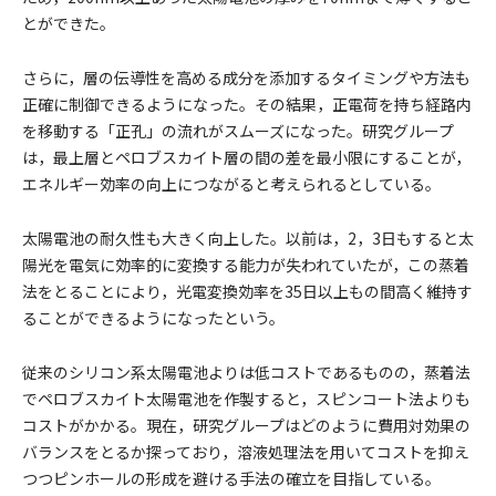
とができた。
さらに，層の伝導性を高める成分を添加するタイミングや方法も
正確に制御できるようになった。その結果，正電荷を持ち経路内
を移動する「正孔」の流れがスムーズになった。研究グループ
は，最上層とペロブスカイト層の間の差を最小限にすることが，
エネルギー効率の向上につながると考えられるとしている。
太陽電池の耐久性も大きく向上した。以前は，2，3日もすると太
陽光を電気に効率的に変換する能力が失われていたが，この蒸着
法をとることにより，光電変換効率を35日以上もの間高く維持す
ることができるようになったという。
従来のシリコン系太陽電池よりは低コストであるものの，蒸着法
でペロブスカイト太陽電池を作製すると，スピンコート法よりも
コストがかかる。現在，研究グループはどのように費用対効果の
バランスをとるか探っており，溶液処理法を用いてコストを抑え
つつピンホールの形成を避ける手法の確立を目指している。