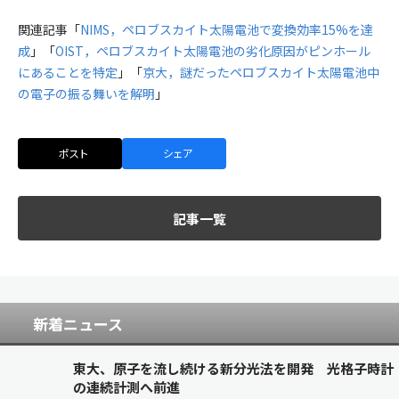
関連記事「
NIMS，ペロブスカイト太陽電池で変換効率15%を達
成
」「
OIST，ペロブスカイト太陽電池の劣化原因がピンホール
にあることを特定
」「
京大，謎だったペロブスカイト太陽電池中
の電子の振る舞いを解明
」
ポスト
シェア
記事一覧
新着ニュース
東大、原子を流し続ける新分光法を開発 光格子時計
の連続計測へ前進