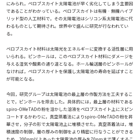
にみられ，ペロブスカイト太陽電池が早く劣化してしまう主要因
であることがわかっている。ペロブスカイトは有機‐無機ハイブ
リッド型の人工材料で，その太陽電池はシリコン系太陽電池に代
わるものとして期待され。世界中で盛んに研究が行なわれてい
る。
ペロブスカイト材料は太陽光をエネルギーに変換する活性層に用
いられる。ピンホールは，このペロブスカイト材料にダメージを
与える湿気や酸素の通り道となる。ホール輸送層のピンホールが
なければ，ペロブスカイトを保護し太陽電池の寿命を延ばすこと
が可能となる。
今回，研究グループは太陽電池の最上層の作製方法を工夫するこ
とで，ピンホールを除去した。具体的には，最上層の材料である
spiro-OMeTADの粉を溶かした溶液をペロブスカイト上にスピン
コートするかわりに，真空蒸着法によりspiro-OMeTADの粉を昇
華させ，分子の形で太陽電池上に堆積させた。真空蒸着法は，堆
積速度の制御，層の厚みの制御をより精密に行なうことができる
ため，200nm以上あった太陽電池の厚みを70nmまで薄くするこ