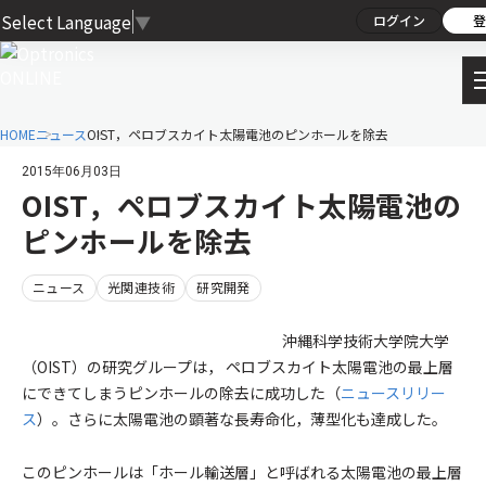
Select Language
▼
ログイン
登
HOME
ニュース
OIST，ペロブスカイト太陽電池のピンホールを除去
2015年06月03日
OIST，ペロブスカイト太陽電池の
ピンホールを除去
ニュース
光関連技術
研究開発
沖縄科学技術大学院大学
（OIST）の研究グループは， ペロブスカイト太陽電池の最上層
にできてしまうピンホールの除去に成功した（
ニュースリリー
ス
）。さらに太陽電池の顕著な長寿命化，薄型化も達成した。
このピンホールは「ホール輸送層」と呼ばれる太陽電池の最上層