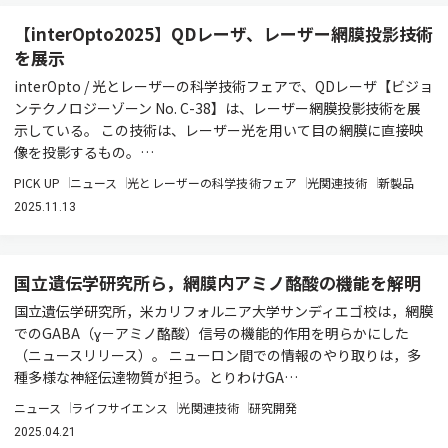
【interOpto2025】QDレーザ、レーザー網膜投影技術
を展示
interOpto / 光とレーザーの科学技術フェアで、QDレーザ【ビジョ
ンテクノロジーゾーン No. C-38】は、レーザー網膜投影技術を展
示している。 この技術は、レーザー光を用いて目の網膜に直接映
像を投影するもの。…
PICK UP
ニュース
光とレーザーの科学技術フェア
光関連技術
新製品
2025.11.13
国立遺伝学研究所ら，網膜内アミノ酪酸の機能を解明
国立遺伝学研究所，米カリフォルニア大学サンディエゴ校は，網膜
でのGABA（ɣ－アミノ酪酸）信号の機能的作用を明らかにした
（ニュースリリース）。 ニューロン間での情報のやり取りは，多
種多様な神経伝達物質が担う。とりわけGA…
ニュース
ライフサイエンス
光関連技術
研究開発
2025.04.21