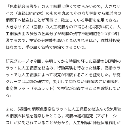
「色素結合薄膜型」の人工網膜は薄くて柔らかいので，大きなサ
イズ（直径10mm大）のものを丸めて小さな切開創から眼球内の
網膜下へ植込むことが可能で，確立している手術を応用できる。
大きなサイズ（面積）の人工網膜なので得られる視野は広く，人
工網膜表面の多数の色素分子が網膜の残存神経細胞を1つずつ刺
激するので，視覚の分解能も高いと見込まれるほか，原材料も安
価なので，手の届く価格で供給できるという。
研究グループは今回，失明してから時間の経った高齢の14週齢の
ラットに人工網膜を植込み，行動実験を行なった結果，高齢のラ
ットでも人工網膜によって視覚が回復することを証明した。研究
グループは以前の研究で，失明して間もない6週齢の若い網膜色
素変性ラット（RCSラット）で視覚が回復することを確認してい
る。
また，6週齢の網膜色素変性ラットに人工網膜を植込んで5か月後
の網膜の状態を観察したところ，網膜神経細胞死（アポトーシ
ス）が抑制されていることが分かり，人工網膜に神経保護作用が