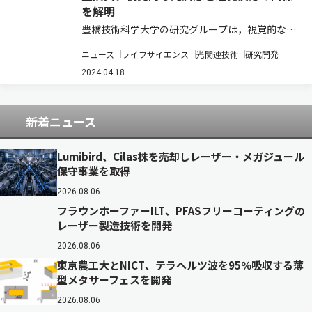
を解明
豊橋技術科学大学の研究グループは，視覚的な光
沢感と瞳孔反応の関係を明らかにした（ニュース
ニュース
ライフサイエンス
光関連技術
研究開発
リリース）。 人間の目に入ってくる光量を調節す
る器官である“瞳孔”は，物理的に明るいものを見
2024.04.18
ているときに小さくなり（縮瞳），暗いもの…
新着ニュース
Lumibird、Cilas株を売却しレーザー・メガジュール
保守事業を取得
2026.08.06
フラウンホーファーILT、PFASフリーコーティングの
レーザー製造技術を開発
2026.08.06
東京農工大とNICT、テラヘルツ波を95％吸収する薄
型メタサーフェスを開発
2026.08.06