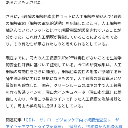
あることも示された。
さらに，6週齢の網膜色素変性ラットに人工網膜を植込んで4週後
の網膜電図（網膜の電気的活動）を記録したところ，人工網膜を
植込んでいないラットと比べて網膜電図が誘発されていることが
分かった。これは人工網膜が機能していることによるものであ
り，その有効性が示されたものと考えられるとしている。
現在までに，同大の人工網膜OUReP™は毒性がないことを生物学
的安全性評価に基づいて証明している。今回の研究成果は，人工
網膜の有効性をさらに補強し，網膜色素変性の患者が参加する医
師主導治験に向けた根拠になるもので，人工網膜の製造管理と品
質管理も確立した。現在，クリーンルームの環境の中で人工網膜
を作る製造ラインを，岡山大インキュベータ（岡山市北区）に整
備しており，今後この製造ラインで作った人工網膜を治験機器と
して，岡山大学病院に提供するとしている。
関連記事「
QDレーザ，ロービジョンケア向け網膜走査型レーザ
アイウェアプロトタイプを開発
」「
理研ら，ES細胞から毛様体縁