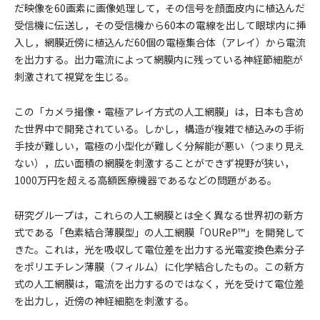
だ映像を60画素に画像処理して，その信号を顔面皮内に植込んだ
受信機に伝送し，その受信機から60本の電線を出して眼球内に挿
入し，網膜近傍に植込んだ60個の電極集合体（アレイ）から電流
を出力する。出力電流によって網膜内に残っている神経節細胞が
刺激されて視覚を生じる。
この「カメラ撮像・電極アレイ方式の人工網膜」は，日本も含め
た世界中で開発されている。しかし，構造が複雑で植込みの手術
手技が難しい，電極の小型化が難しく分解能が悪い（つまり見え
ない），広い面積の網膜を刺激することができず視野が狭い，
1000万円を超える高額医療機器であるなどの問題がある。
研究グループは，これらの人工網膜とは全く異なる世界初の新方
式である「色素結合薄膜型」の人工網膜「OUReP™」を開発して
きた。これは，光を吸収して電位差を出力する光電変換色素分子
をポリエチレン薄膜（フィルム）に化学結合したもの。この新方
式の人工網膜は，電流を出力するのではなく，光を受けて電位差
を出力し，近傍の神経細胞を刺激する。