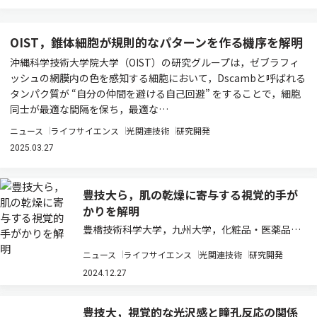
OIST，錐体細胞が規則的なパターンを作る機序を解明
沖縄科学技術大学院大学（OIST）の研究グループは，ゼブラフィ
ッシュの網膜内の色を感知する細胞において，Dscambと呼ばれる
タンパク質が “自分の仲間を避ける自己回避” をすることで，細胞
同士が最適な間隔を保ち，最適な…
ニュース
ライフサイエンス
光関連技術
研究開発
2025.03.27
豊技大ら，肌の乾燥に寄与する視覚的手が
かりを解明
豊橋技術科学大学，九州大学，化粧品・医薬品を
扱うピアスは，肌の潤い・乾燥に寄与する視覚的
ニュース
ライフサイエンス
光関連技術
研究開発
手がかりを明らかにするため，どのような画像操
作をすると肌の視覚的潤い感が変化するかを心理
2024.12.27
物理実験によって検証し，肌の明るさの高空間
周…
豊技大，視覚的な光沢感と瞳孔反応の関係