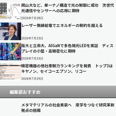
岡山大など、単一ナノ構造で光の制御に成功 次世代
光通信やセンサーへの応用に期待
2026年7月28日
レーザー無線給電でエネルギーの制約を越える
2026年7月23日
阪大と立命大、AlGaNで多色発光LEDを実証 ディス
プレイの小型・高精密化に期待
2026年7月23日
精密機器の他社牽制力ランキングを発表 トップ3は
キヤノン、セイコーエプソン、リコー
2026年7月29日
編集部おすすめ
メタマテリアルの社会実装へ 産学をつなぐ研究革新
拠点の挑戦