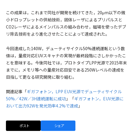
この成果は，これまで同社が開発を続けてきた，20μm以下の微
小ドロップレットの供給技術，固体レーザによるプリパルスと
CO2レーザによるメインパルスの組み合わせ，磁場を使ったデブ
リ除去技術をより進化させたことによって達成された。
今回達成した140W，デューティサイクル50%連続運転という数
値は，量産対応EUVスキャナの実現が最終段階にさしかかったこ
とを意味する。今後同社では，プロトタイプLPP光源で2015年末
までに，メモリ等への量産対応目安である250Wレベルの達成を
目指して更なる研究開発に取り組む。
関連記事「
ギガフォトン，LPP EUV光源でデューティサイクル
50%／42W／3H連続運転に成功
」「
ギガフォトン，EUV光源に
おいて出力92Wを発光効率4.2%で達成
」
ポスト
シェア