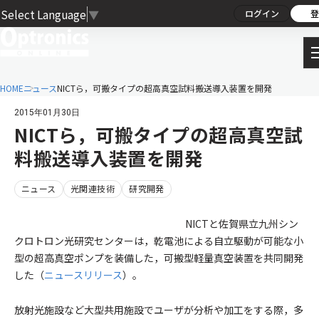
Select Language
▼
ログイン
登
HOME
ニュース
NICTら，可搬タイプの超高真空試料搬送導入装置を開発
2015年01月30日
NICTら，可搬タイプの超高真空試
料搬送導入装置を開発
ニュース
光関連技術
研究開発
NICTと佐賀県立九州シン
クロトロン光研究センターは，乾電池による自立駆動が可能な小
型の超高真空ポンプを装備した，可搬型軽量真空装置を共同開発
した（
ニュースリリース
）。
放射光施設など大型共用施設でユーザが分析や加工をする際，多