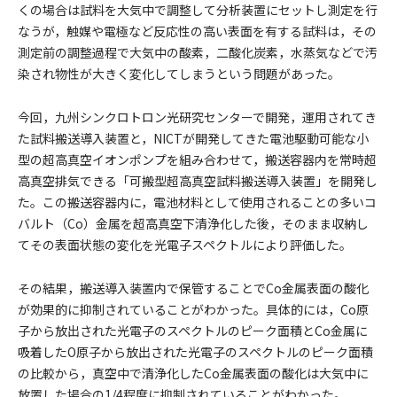
くの場合は試料を大気中で調整して分析装置にセットし測定を行
なうが，触媒や電極など反応性の高い表面を有する試料は，その
測定前の調整過程で大気中の酸素，二酸化炭素，水蒸気などで汚
染され物性が大きく変化してしまうという問題があった。
今回，九州シンクロトロン光研究センターで開発，運用されてき
た試料搬送導入装置と，NICTが開発してきた電池駆動可能な小
型の超高真空イオンポンプを組み合わせて，搬送容器内を常時超
高真空排気できる「可搬型超高真空試料搬送導入装置」を開発し
た。この搬送容器内に，電池材料として使用されることの多いコ
バルト（Co）金属を超高真空下清浄化した後，そのまま収納し
てその表面状態の変化を光電子スペクトルにより評価した。
その結果，搬送導入装置内で保管することでCo金属表面の酸化
が効果的に抑制されていることがわかった。具体的には，Co原
子から放出された光電子のスペクトルのピーク面積とCo金属に
吸着したO原子から放出された光電子のスペクトルのピーク面積
の比較から，真空中で清浄化したCo金属表面の酸化は大気中に
放置した場合の1/4程度に抑制されていることがわかった。