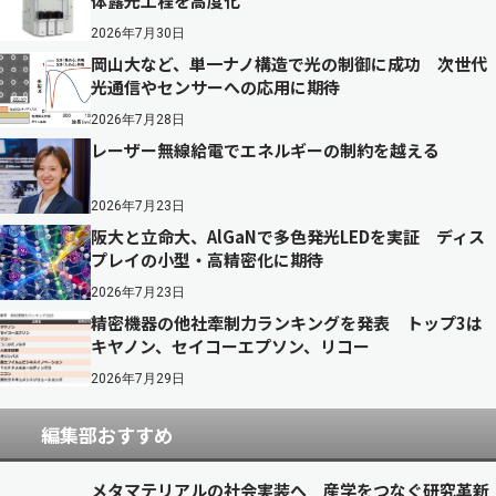
体露光工程を高度化
2026年7月30日
岡山大など、単一ナノ構造で光の制御に成功 次世代
光通信やセンサーへの応用に期待
2026年7月28日
レーザー無線給電でエネルギーの制約を越える
2026年7月23日
阪大と立命大、AlGaNで多色発光LEDを実証 ディス
プレイの小型・高精密化に期待
2026年7月23日
精密機器の他社牽制力ランキングを発表 トップ3は
キヤノン、セイコーエプソン、リコー
2026年7月29日
編集部おすすめ
メタマテリアルの社会実装へ 産学をつなぐ研究革新