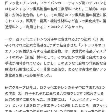
四フッ化エチレンは，フライパンのコーティング剤のテフロンを
はじめとするフッ素系樹脂の基幹工業原料であり，工業的には非
常に安価な化合物。しかし，その用途はフッ素系樹脂の製造に限
られており，医薬品・農薬・機能性材料など含フッ素化成品の製
造原料として利用されることはほとんどなかった。
一方，四フッ化エチレンの分子中に含まれる2つの炭素（C）原
子それぞれに炭素官能基を1つずつ結合させた「テトラフルオロ
エチレン架橋鎖を有する液晶化合物」は，次世代の液晶ディスプ
レイの素子（液晶）材料として，その安価かつ大量に合成できる
手法が期待されている。しかし，このような化合物の代表的な合
成法は汎用性に乏しく，非常に高価な，あるいは毒性の強いフッ
素化剤を用いる必要があった。
研究グループは今回，四フッ化エチレンの分子中に含まれる2つ
の炭素（C）原子それぞれに異なる芳香環を1つずつ結合させる
反応の開発に取り組んだ。具体的には，「カルボメタレーショ
ン」という手法を四フッ化エチレンに適用したところ，四フッ化
エチレンの一方の炭素原子に1つ目の芳香環を，もう一方の炭素