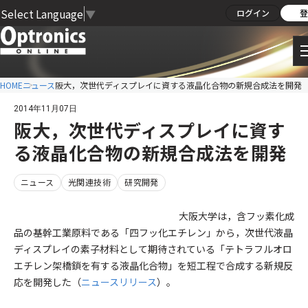
Select Language
▼
ログイン
登
HOME
ニュース
阪大，次世代ディスプレイに資する液晶化合物の新規合成法を開発
2014年11月07日
阪大，次世代ディスプレイに資す
る液晶化合物の新規合成法を開発
ニュース
光関連技術
研究開発
大阪大学は，含フッ素化成
品の基幹工業原料である「四フッ化エチレン」から，次世代液晶
ディスプレイの素子材料として期待されている「テトラフルオロ
エチレン架橋鎖を有する液晶化合物」を短工程で合成する新規反
応を開発した（
ニュースリリース
）。