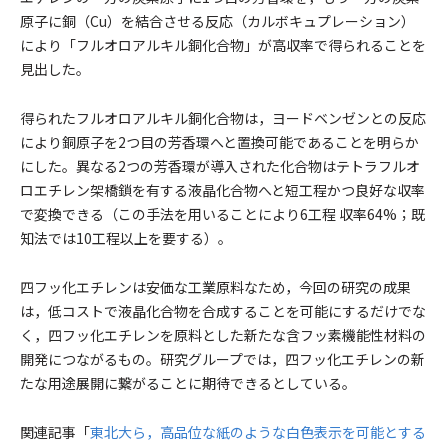
原子に銅（Cu）を結合させる反応（カルボキュプレーション）
により「フルオロアルキル銅化合物」が高収率で得られることを
見出した。
得られたフルオロアルキル銅化合物は，ヨードベンゼンとの反応
により銅原子を2つ目の芳香環へと置換可能であることを明らか
にした。異なる2つの芳香環が導入された化合物はテトラフルオ
ロエチレン架橋鎖を有する液晶化合物へと短工程かつ良好な収率
で変換できる（この手法を用いることにより6工程 収率64%；既
知法では10工程以上を要する）。
四フッ化エチレンは安価な工業原料なため，今回の研究の成果
は，低コストで液晶化合物を合成することを可能にするだけでな
く，四フッ化エチレンを原料とした新たな含フッ素機能性材料の
開発につながるもの。研究グループでは，四フッ化エチレンの新
たな用途展開に繋がることに期待できるとしている。
関連記事「
東北大ら，高品位な紙のような白色表示を可能とする