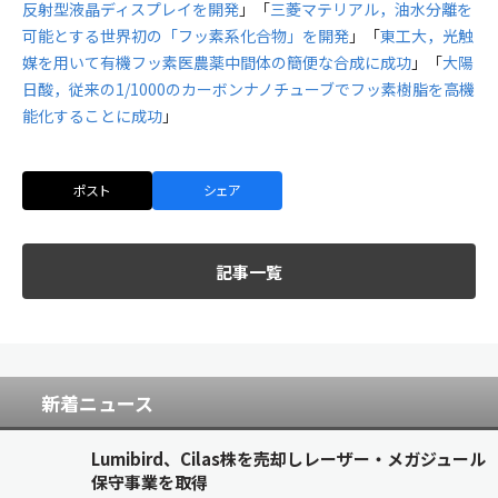
反射型液晶ディスプレイを開発
」「
三菱マテリアル，油水分離を
可能とする世界初の「フッ素系化合物」を開発
」「
東工大，光触
媒を用いて有機フッ素医農薬中間体の簡便な合成に成功
」「
大陽
日酸，従来の1/1000のカーボンナノチューブでフッ素樹脂を高機
能化することに成功
」
ポスト
シェア
記事一覧
新着ニュース
Lumibird、Cilas株を売却しレーザー・メガジュール
保守事業を取得