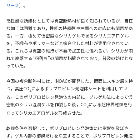
リース
）。
高性能な断熱材としては真空断熱材が良く知られているが，自在
な加工は困難であり，性能の持続性や曲面への対応にも問題があ
る。一方，極めて低密度なシリカゲルであるシリカエアロゲル
を，不織布やポリマーなどと複合化した材料が実用化されてい
る。これらは真空の維持が不要で加工性に優れるが，シリカが崩
れて崩落する“粉落ち”の問題が指摘されており，普及の妨げとな
っていた。
今回の複合断熱材には，INOACが開発した，両面にスキン層を持
つ，高圧CO
によるポリプロピレン発泡体シートを利用してい
2
る。このポリプロピレン発泡体の内部に，ゾルゲル法によって低
密度のシリカ湿潤ゲルを作製した後，CO
による超臨界乾燥を行
2
なってシリカエアロゲルを形成させた。
乾燥条件を選択して，ポリプロピレン発泡体には影響を及ぼさ
ず，ゲル内部の溶媒だけを除去することで，ポリプロピレン発泡