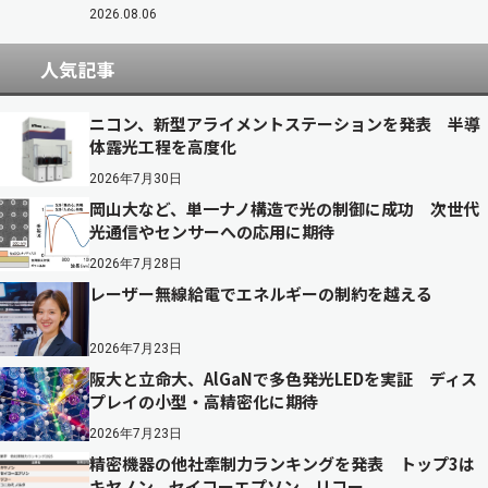
2026.08.06
人気記事
ニコン、新型アライメントステーションを発表 半導
体露光工程を高度化
2026年7月30日
岡山大など、単一ナノ構造で光の制御に成功 次世代
光通信やセンサーへの応用に期待
2026年7月28日
レーザー無線給電でエネルギーの制約を越える
2026年7月23日
阪大と立命大、AlGaNで多色発光LEDを実証 ディス
プレイの小型・高精密化に期待
2026年7月23日
精密機器の他社牽制力ランキングを発表 トップ3は
キヤノン、セイコーエプソン、リコー