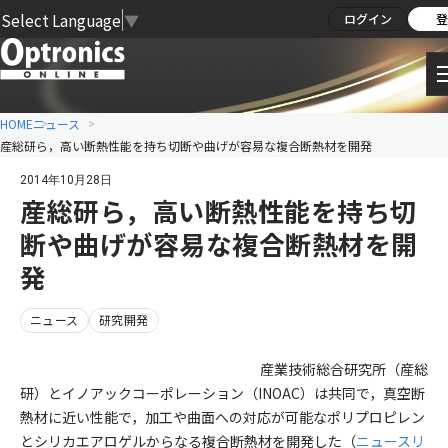
Select Language
▼
ログイン
登
HOME
ニュース
産総研ら，高い断熱性能を持ち切断や曲げが容易な複合断熱材を開発
2014年10月28日
産総研ら，高い断熱性能を持ち切
断や曲げが容易な複合断熱材を開
発
ニュース
研究開発
産業技術総合研究所（産総
研）とイノアックコーポレーション（INOAC）は共同で，真空断
熱材に近い性能で，加工や曲面への対応が可能なポリプロピレン
とシリカエアロゲルからなる複合断熱材を開発した（
ニュースリ