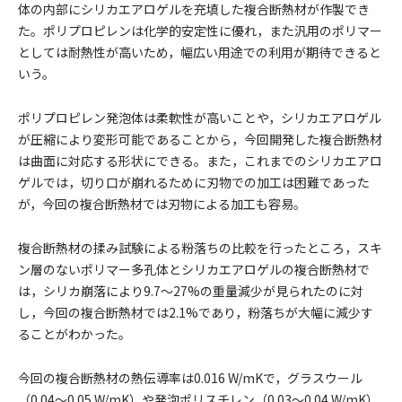
体の内部にシリカエアロゲルを充填した複合断熱材が作製でき
た。ポリプロピレンは化学的安定性に優れ，また汎用のポリマー
としては耐熱性が高いため，幅広い用途での利用が期待できると
いう。
ポリプロピレン発泡体は柔軟性が高いことや，シリカエアロゲル
が圧縮により変形可能であることから，今回開発した複合断熱材
は曲面に対応する形状にできる。また，これまでのシリカエアロ
ゲルでは，切り口が崩れるために刃物での加工は困難であった
が，今回の複合断熱材では刃物による加工も容易。
複合断熱材の揉み試験による粉落ちの比較を行ったところ，スキ
ン層のないポリマー多孔体とシリカエアロゲルの複合断熱材で
は，シリカ崩落により9.7～27%の重量減少が見られたのに対
し，今回の複合断熱材では2.1%であり，粉落ちが大幅に減少す
ることがわかった。
今回の複合断熱材の熱伝導率は0.016 W/mKで，グラスウール
（0.04～0.05 W/mK）や発泡ポリスチレン（0.03～0.04 W/mK）