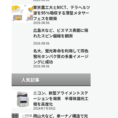
2026.08.06
東京農工大とNICT、テラヘルツ
波を95％吸収する薄型メタサー
フェスを開発
2026.08.06
広島大など、ビスマス表面に隠
れたスピン偏極を観測
2026.08.06
名大、蛍光寿命を利用して同色
蛍光タンパク質の多重イメージ
ングに成功
2026.08.06
人気記事
ニコン、新型アライメントステ
ーションを発表 半導体露光工
程を高度化
2026年7月30日
岡山大など、単一ナノ構造で光