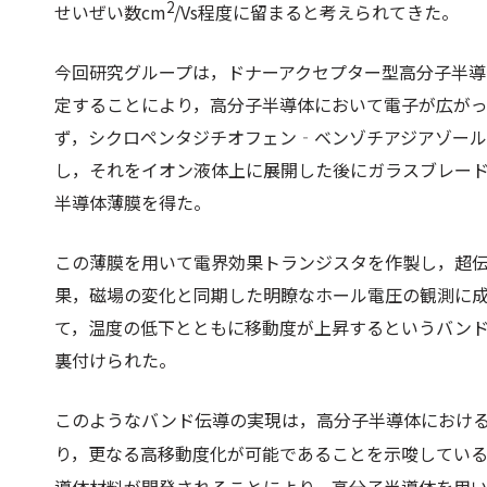
2
せいぜい数cm
/Vs程度に留まると考えられてきた。
今回研究グループは，ドナーアクセプター型高分子半
定することにより，高分子半導体において電子が広が
ず，シクロペンタジチオフェン‐ベンゾチアジアゾールコ
し，それをイオン液体上に展開した後にガラスブレー
半導体薄膜を得た。
この薄膜を用いて電界効果トランジスタを作製し，超
果，磁場の変化と同期した明瞭なホール電圧の観測に
て，温度の低下とともに移動度が上昇するというバン
裏付けられた。
このようなバンド伝導の実現は，高分子半導体におけ
り，更なる高移動度化が可能であることを示唆している
導体材料が開発されることにより，高分子半導体を用