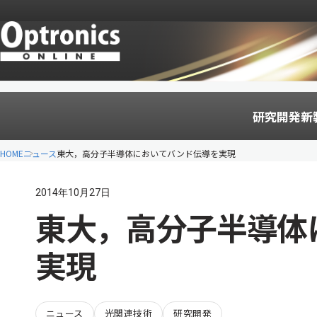
研究開発
新
HOME
ニュース
東大，高分子半導体においてバンド伝導を実現
2014年10月27日
東大，高分子半導体
実現
ニュース
光関連技術
研究開発