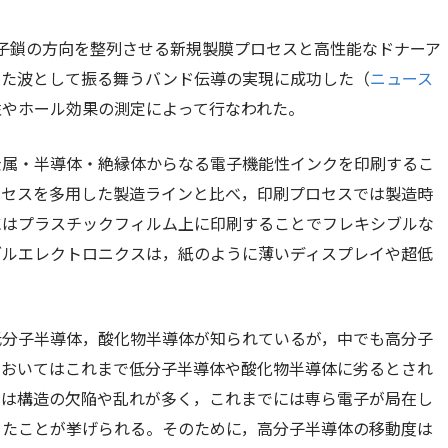
子鎖の方向を整列させる新規製膜プロセスと高性能なドナーア
った波として振る舞うバンド伝導の実現に成功した（
ニュース
性やホール効果の測定によって行なわれた。
金属・半導体・絶縁体からなる電子機能性インクを印刷するこ
ロセスを多用した製造ラインと比べ，印刷プロセスでは製造時
にはプラスチックフィルム上に印刷することでフレキシブルな
ブルエレクトロニクスは，紙のように薄いディスプレイや超低
低分子半導体，酸化物半導体が知られているが，中でも高分子
においてはこれまで低分子半導体や酸化物半導体に劣るとされ
ては構造の欠陥や乱れが多く，これまでには専ら電子が局在し
ったことが挙げられる。そのために，高分子半導体の移動度は