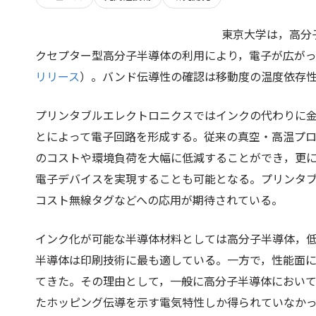
東京大学は，高分
クセプター型高分子半導体の利用により，電子が広が
リリース
）。バンド伝導性の確認は移動度の温度依存
プリンタブルエレクトロニクスではインクの代わりに
とによって電子回路を形成する。従来の真空・高温プ
のコストや環境負荷を大幅に低減することができ，更
電子デバイスを実現することも可能となる。プリンタ
コスト無線タグなどへの応用が期待されている。
インク化が可能な半導体材料としては高分子半導体，
半導体は印刷技術に最も適している。一方で，性能面
てきた。その理由として，一般に高分子半導体におい
たホッピング伝導を示す電気特性しか得られていなか