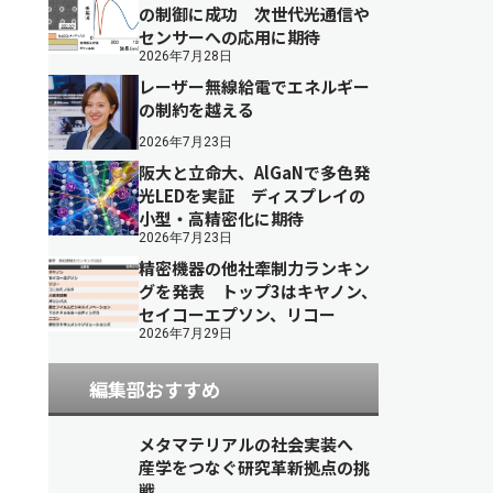
の制御に成功 次世代光通信や
センサーへの応用に期待
2026年7月28日
レーザー無線給電でエネルギー
の制約を越える
2026年7月23日
阪大と立命大、AlGaNで多色発
光LEDを実証 ディスプレイの
小型・高精密化に期待
2026年7月23日
精密機器の他社牽制力ランキン
グを発表 トップ3はキヤノン、
セイコーエプソン、リコー
2026年7月29日
編集部おすすめ
メタマテリアルの社会実装へ
産学をつなぐ研究革新拠点の挑
戦