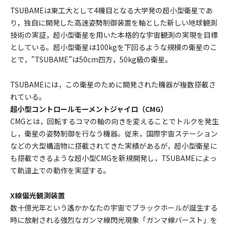
TSUBAMEは東工大として4機目となる大学発の超小型衛星であ
り，独自に開発した高速姿勢制御装置を軸とした新しい地球観測
技術の実証，超小型衛星を用いた本格的な宇宙観測の実現を目標
としている。超小型衛星は100kgを下回るような規模の衛星のこ
とで，”TSUBAME”は50cm四方，50kg級の衛星。
TSUBAMEには，この衛星のために開発された機器が複数搭載さ
れている。
超小型コントロールモーメントジャイロ（CMG）
CMGとは，回転するコマの軸の向きを変えることでトルクを発生
し，衛星の姿勢制御を行なう機器。従来，国際宇宙ステーション
などの大型構造物に搭載されてきた実績があるが，超小型衛星に
も搭載できるような超小型CMGを新規開発し，TSUBAMEによっ
て軌道上での動作を実証する。
X線偏光観測装置
数十億光年という遙かかなたの宇宙でブラックホールが誕生する
時に放射される強烈なガンマ線閃光現象「ガンマ線バースト」を