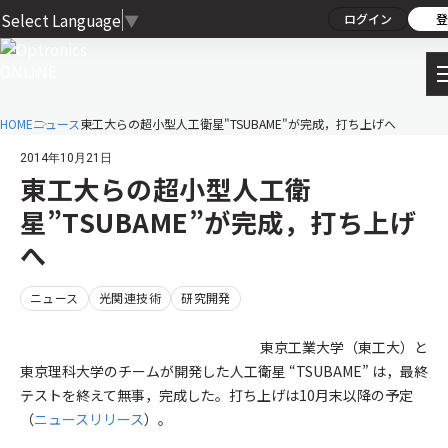
Select Language
▼
ログイン
登
HOME
ニュース
東工大らの超小型人工衛星"TSUBAME"が完成，打ち上げへ
2014年10月21日
東工大らの超小型人工衛
星”TSUBAME”が完成，打ち上げ
へ
ニュース
光関連技術
研究開発
東京工業大学（東工大）と
東京理科大学のチームが開発した人工衛星 “TSUBAME” は，最終
テストを終えて無事，完成した。打ち上げは10月末以降の予定
（
ニュースリリース
）。