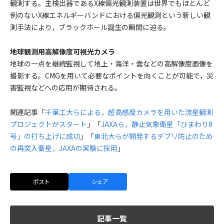
観測する。主検出器であるX線偏光観測装置は世界でもほとんど
例のないX線エネルギーバンドにおける偏光観測という新しい観
測手法により，ブラックホール誕生の瞬間に迫る。
地球観測用高解像度可視光カメラ
地球の一点を継続監視して地上・海洋・雲などの高解像度画像を
撮影する。CMGを用いて必要なポイントを向くことが可能で，災
害監視などへの応用が期待される。
関連記事「
千葉工大らによる，超高感度カメラを用いた流星観測
プロジェクトがスタート
」「
JAXAら，静止気象衛星「ひまわり8
号」の打ち上げに成功
」「
東北大らが開発するデブリ防止のため
の再突入衛星，JAXAの実験に採用
」
ポスト
シェア
記事一覧