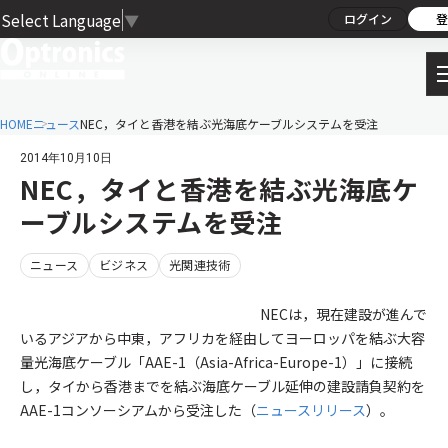
Select Language
▼
ログイン
登
HOME
ニュース
NEC，タイと香港を結ぶ光海底ケーブルシステムを受注
2014年10月10日
NEC，タイと香港を結ぶ光海底ケ
ーブルシステムを受注
ニュース
ビジネス
光関連技術
NECは，現在建設が進んで
いるアジアから中東，アフリカを経由してヨーロッパを結ぶ大容
量光海底ケーブル「AAE-1（Asia-Africa-Europe-1）」に接続
し，タイから香港までを結ぶ海底ケーブル延伸の建設請負契約を
AAE-1コンソーシアムから受注した（
ニュースリリース
）。