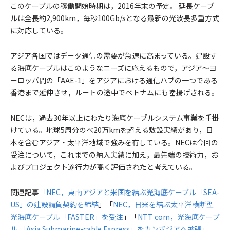
このケーブルの稼働開始時期は，2016年末の予定。 延長ケーブ
ルは全長約2,900km，毎秒100Gb/sとなる最新の光波長多重方式
に対応している。
アジア各国ではデータ通信の需要が急速に高まっている。建設す
る海底ケーブルはこのようなニーズに応えるもので，アジア～ヨ
ーロッパ間の「AAE-1」をアジアにおける通信ハブの一つである
香港まで延伸させ，ルートの途中でベトナムにも陸揚げされる。
NECは，過去30年以上にわたり海底ケーブルシステム事業を手掛
けている。地球5周分のべ20万kmを超える敷設実績があり，日
本を含むアジア・太平洋地域で強みを有している。NECは今回の
受注について，これまでの納入実績に加え，最先端の技術力，お
よびプロジェクト遂行力が高く評価されたと考えている。
関連記事「
NEC，東南アジアと米国を結ぶ光海底ケーブル「SEA-
US」の建設請負契約を締結
」「
NEC，日米を結ぶ太平洋横断型
光海底ケーブル「FASTER」を受注
」「
NTT com，光海底ケーブ
ル 「Asia Submarine-cable Express」をカンボジアへ拡張
」