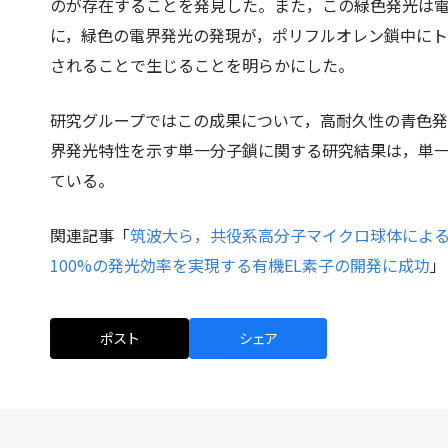
のが存在することを発見した。また，この緑色発光は
に，緑色の電界発光の発現が，ポリフルオレン鎖中にト
されることで生じることを明らかにした。
研究グループではこの成果について，高耐久性の青色
界発光特性を示す単一分子鎖に関する研究結果は，単
ている。
関連記事「
筑波大ら，共役系高分子マイクロ球体によ
100%の発光効率を実現する有機EL素⼦の開発に成功
」
ポスト
シェア