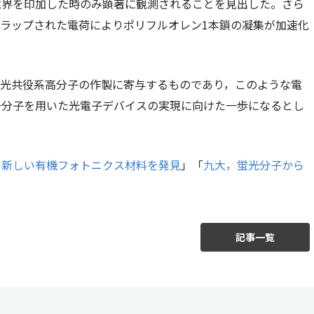
電界を印加した時のみ顕著に観測されることを見出した。さら
ラップされた電荷によりポリフルオレン1本鎖の凝集が加速化
発光共役系高分子の作製に寄与するものであり，このような電
一分子を用いた光電子デバイスの実現に向けた一歩になるとし
る新しい有機フォトニクス材料を発見
」「
九大，蛍光分⼦から
記事一覧