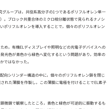
究グループは，共役系高分子の1つであるポリフルオレン単一
）。ブロック共重合体のミクロ相分離状態で見られるナノシ
良いポリフルオレンを導入することで，個々のポリフルオレン
ため，有機ELディスプレイや照明などの光電子デバイスへの
に発光色が青色から緑色へ変化するという問題があり，効率の
らかではなかった。
直配向シリンダー構造の中に，個々のポリフルオレン鎖を閉じ
離された薄膜を作製し，この薄膜に電極を付けることでEL素子
像顕微鏡で観察したところ，青色と緑色が可逆的に振動するも