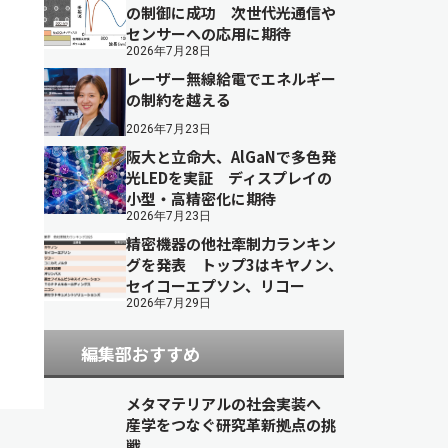
の制御に成功 次世代光通信や
センサーへの応用に期待
2026年7月28日
レーザー無線給電でエネルギー
の制約を越える
2026年7月23日
阪大と立命大、AlGaNで多色発
光LEDを実証 ディスプレイの
小型・高精密化に期待
2026年7月23日
精密機器の他社牽制力ランキン
グを発表 トップ3はキヤノン、
セイコーエプソン、リコー
2026年7月29日
編集部おすすめ
メタマテリアルの社会実装へ
産学をつなぐ研究革新拠点の挑
戦