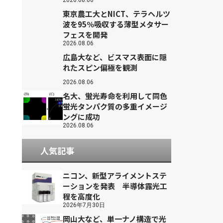
2026.08.06
東京農工大とNICT、テラヘルツ
波を95％吸収する薄型メタサー
フェスを開発
2026.08.06
広島大など、ビスマス表面に隠
れたスピン偏極を観測
2026.08.06
名大、蛍光寿命を利用して同色
蛍光タンパク質の多重イメージ
ングに成功
2026.08.06
人気記事
ニコン、新型アライメントステ
ーションを発表 半導体露光工
程を高度化
2026年7月30日
岡山大など、単一ナノ構造で光