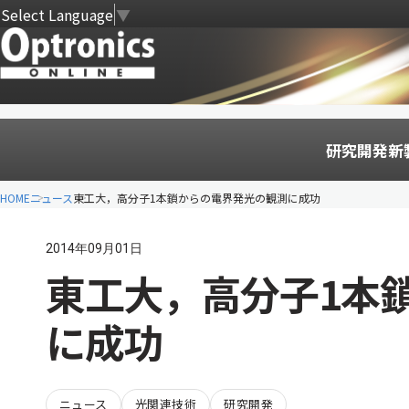
Select Language
▼
研究開発
新
HOME
ニュース
東工大，高分子1本鎖からの電界発光の観測に成功
2014年09月01日
東工大，高分子1本
に成功
ニュース
光関連技術
研究開発