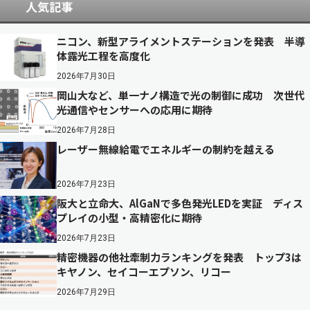
人気記事
ニコン、新型アライメントステーションを発表 半導
体露光工程を高度化
2026年7月30日
岡山大など、単一ナノ構造で光の制御に成功 次世代
光通信やセンサーへの応用に期待
2026年7月28日
レーザー無線給電でエネルギーの制約を越える
2026年7月23日
阪大と立命大、AlGaNで多色発光LEDを実証 ディス
プレイの小型・高精密化に期待
2026年7月23日
精密機器の他社牽制力ランキングを発表 トップ3は
キヤノン、セイコーエプソン、リコー
2026年7月29日