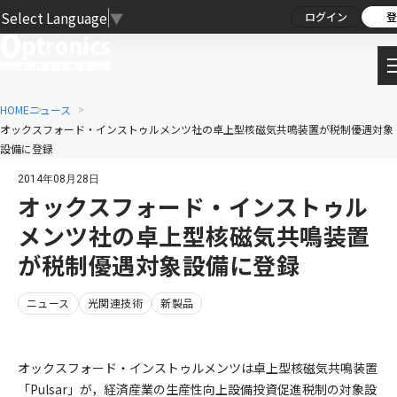
Select Language
▼
ログイン
登
HOME
ニュース
オックスフォード・インストゥルメンツ社の卓上型核磁気共鳴装置が税制優遇対象
設備に登録
2014年08月28日
オックスフォード・インストゥル
メンツ社の卓上型核磁気共鳴装置
が税制優遇対象設備に登録
ニュース
光関連技術
新製品
オックスフォード・インストゥルメンツは卓上型核磁気共鳴装置
「Pulsar」が，経済産業の生産性向上設備投資促進税制の対象設