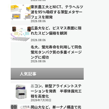
2026.08.06
東京農工大とNICT、テラヘルツ
波を95％吸収する薄型メタサー
フェスを開発
2026.08.06
広島大など、ビスマス表面に隠
れたスピン偏極を観測
2026.08.06
名大、蛍光寿命を利用して同色
蛍光タンパク質の多重イメージ
ングに成功
2026.08.06
人気記事
ニコン、新型アライメントステ
ーションを発表 半導体露光工
程を高度化
2026年7月30日
岡山大など、単一ナノ構造で光