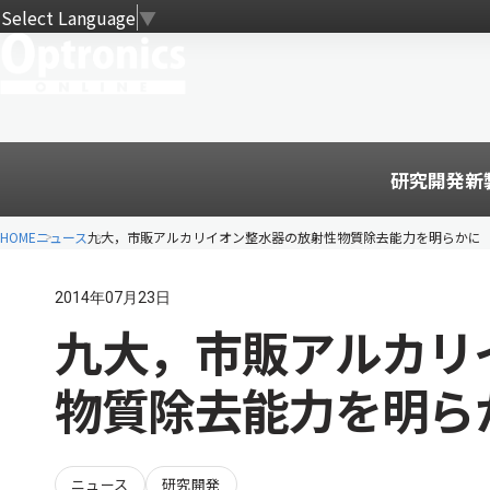
Select Language
▼
研究開発
新
HOME
ニュース
九大，市販アルカリイオン整水器の放射性物質除去能力を明らかに
2014年07月23日
九大，市販アルカリ
物質除去能力を明ら
ニュース
研究開発