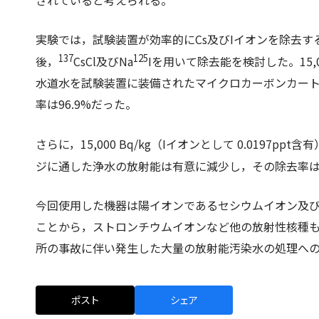
されていると考えられる。
実験では，試験装置が効率的にCs及びIイオンを除去
137
125
後，
CsCl及びNa
Iを用いて除去能を検討した。15,00
水道水を試験装置に装備されたマイクロカーボンカー
率は96.9%だった。
さらに，15,000 Bq/kg（Iイオンとして 0.0197ppt含
ジに通した浄水の放射能は有意に減少し，その除去率は
今回使用した機器は陽イオンであるセシウムイオン及
ことから，ストロンチウムイオンなど他の放射性核種
所の事故に伴い発生した大量の放射能汚染水の処理へ
ポスト
シェア