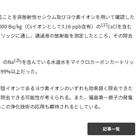
することを非放射性セシウム及びヨウ素イオンを用いて確認した
137
0 Bq/kg（Csイオンとして3.16 ppb含有）の
CsClを含む
トリッジに通し，通過液の放射能を測定したところ，その除去
125
有）のNa
Iを含んでいる水道水をマイクロカーボンカートリッ
99%以上だった。
び陰イオンであるヨウ素イオンのいずれも効率良く除去できた
も除去できる可能性が考えられる。また，福島第一原子力発電
のこの浄化技術の応用も期待されるとしている。
記事一覧