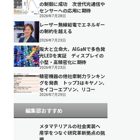
の制御に成功 次世代光通信や
センサーへの応用に期待
2026年7月28日
レーザー無線給電でエネルギー
の制約を越える
2026年7月23日
阪大と立命大、AlGaNで多色発
光LEDを実証 ディスプレイの
小型・高精密化に期待
2026年7月23日
精密機器の他社牽制力ランキン
グを発表 トップ3はキヤノン、
セイコーエプソン、リコー
2026年7月29日
編集部おすすめ
メタマテリアルの社会実装へ
産学をつなぐ研究革新拠点の挑
戦