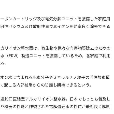
カーボンカートリッジ及び電気分解ユニットを装備した家庭用
放射性セシウム及び放射性ヨウ素イオンを効率良く除去できる
ルカリイオン整水器は，微生物や様々な有害物質除去のための
水（ERW）製造ユニットを装備しているため，各家庭で利用
れる。
イオン水に含まれる水素分子やミネラルナノ粒子の活性酸素種
って起こる内部被曝からの防護も期待できるという。
水道蛇口直結型アルカリイオン整水器。日本でもっとも普及し
より機器の性能と作製された電解還元水の性質が最も良く解明