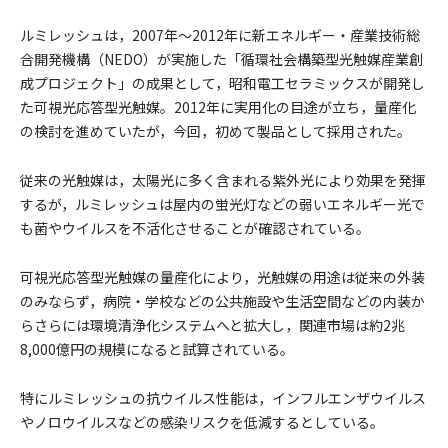
ルミレッシュは，2007年～2012年に新エネルギー・産業技術総
合開発機構（NEDO）が実施した「循環社会構築型光触媒産業創
成プロジェクト」の成果として，昭和電工セラミックスが開発し
た可視光応答型光触媒。2012年に実用化の目途が立ち，量産化
の検討を進めていたが，今回，初めて製品として採用された。
従来の光触媒は，太陽光に多く含まれる紫外光により効果を発揮
するが，ルミレッシュは屋内の蛍光灯などの弱いエネルギー光で
も菌やウイルスを不活化させることが確認されている。
可視光応答型光触媒の量産化により，光触媒の用途は従来の外装
のみならず，病院・学校などの公共施設や生活空間などの内装か
らさらには環境清浄化システムへと拡大し，関連市場は約2兆
8,000億円の規模になると試算されている。
特にルミレッシュの抗ウイルス性能は，インフルエンザウイルス
やノロウイルスなどの感染リスクを低減するとしている。