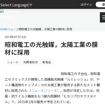
Select Language
▼
ログイン
登
HOME
ニュース
昭和電工の光触媒，太陽工業の膜材に採用
2014年07月16日
昭和電工の光触媒，太陽工業の膜
材に採用
ニュース
光関連技術
新製品
昭和電工の子会社，昭和電
工セラミックスが開発した高機能光触媒「ルミレッシュ」が，テ
ント構造物のトップメーカの太陽工業が販売する新たなテント膜
材に採用された（
ニュースリリース
）。採用が決定したのは，抗
菌・抗ウイルス機能をもつ屋内用膜材「ヒカリプロテクスタイ
ル」で，2015年1月の販売が予定されている。