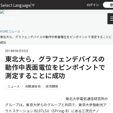
Select Language
▼
ログイン
登
HOME
ニュース
東北大ら，グラフェンデバイスの動作中表面電位をピンポイントで測定することに
成功
2014年06月02日
東北大ら，グラフェンデバイスの
動作中表面電位をピンポイントで
測定することに成功
ニュース
光関連技術
研究開発
東北大学電気通信研究所の
グループは，東京大学らのグループと共同で，東京大学放射光ア
ウトステーション BL07LSU（SPring-8）にある三次元ナノ