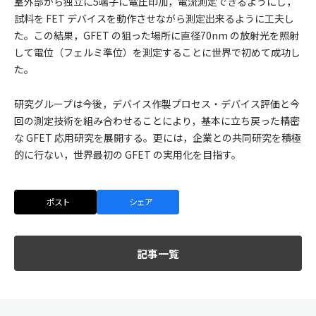
室外部から独立に5端子に電圧印加，電流測定できるようにし，
試料を FET デバイスを動作させながら測定出来るように工夫し
た。この結果，GFET の狙った場所に直径70nm の放射光を照射
して電位（フェルミ準位）を測定することに世界で初めて成功し
た。
研究グループは今後，デバイス作製プロセス・デバイス評価と今
回の測定技術を組み合わせることにより，基本に立ち戻った精密
な GFET 応用研究を展開する。更には，企業との共同研究を積極
的に行ない，世界最初の GFET の実用化を目指す。
ポスト
シェア
記事一覧