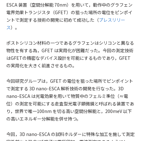
ESCA 装置（空間分解能 70nm）を用いて，動作中のグラフェン
電界効果トランジスタ（GFET）の狙った場所の電位をピンポイ
ントで測定する技術の開発に初めて成功した（
プレスリリー
ス
）。
ポストシリコン材料の一つであるグラフェンはシリコンと異なる
物性を有する為，GFET は実用化が困難だった。今回の測定技術
はGFETの精密なデバイス設計を可能にするものであり，GFET
の実用化を大きく前進させるもの。
今回研究グループは，GFET の電位を狙った場所でピンポイント
で測定する 3D nano-ESCA 解析技術の開発を行なった。3D
nano-ESCA は光電効果を用いて物質中のフェルミ準位（≈電
位）の測定を可能にする走査型光電子顕微鏡と呼ばれる装置であ
り，世界で唯一100nm を切る高い空間分解能と，200meV 以下
の高いエネルギー分解能を併せ持つ。
今回，3D nano-ESCA の試料ホルダーに特殊な加工を施して測定