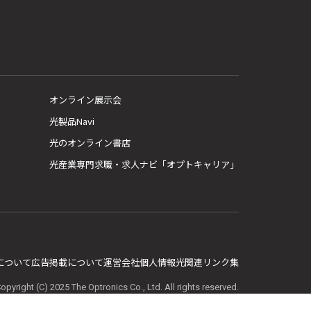
オンライン展示会
光製品Navi
光のオンライン書店
光産業専門求職・求人ナビ「オプトキャリア」
E について
広告掲載について
運営会社
個人情報
光関連リンク集
opyright (C) 2025 The Optronics Co., Ltd. All rights reserved.