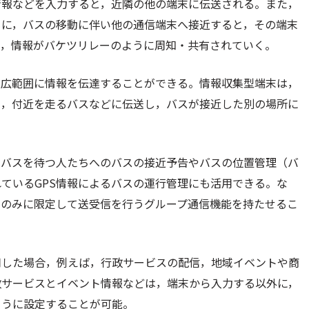
情報などを入力すると，近隣の他の端末に伝送される。また，
もに，バスの移動に伴い他の通信端末へ接近すると，その端末
り，情報がバケツリレーのように周知・共有されていく。
も広範囲に情報を伝達することができる。情報収集型端末は，
し，付近を走るバスなどに伝送し，バスが接近した別の場所に
，バスを待つ人たちへのバスの接近予告やバスの位置管理（バ
ているGPS情報によるバスの運行管理にも活用できる。な
間のみに限定して送受信を行うグループ通信機能を持たせるこ
用した場合，例えば，行政サービスの配信，地域イベントや商
政サービスとイベント情報などは，端末から入力する以外に，
ように設定することが可能。