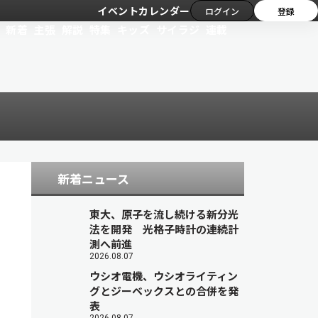
イベントカレンダー
ログイン
登録
新着
主張
解説
特集
キッズ
サイラジ
連載
新着ニュース
東大、原子を流し続ける新分光
法を開発 光格子時計の連続計
測へ前進
2026.08.07
ウシオ電機、ウシオライティン
グとジーベックスとの合併を発
表