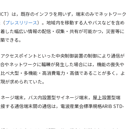
ICT）は，既存のインフラを用いず，端末のみでネットワーク
た（
プレスリリース
）。地域内を移動する人やバスなどを含め
密着した幅広い情報の配信・収集・共有が可能かつ，災害等に
構築できる。
・アクセスポイントといった中央制御装置の制御により通信が
場合やネットワークに輻輳が発生した場合には，機能の喪失や
と比べ大型・多機能・高消費電力・高価であることが多く，よ
実現が求められていた。
イネージ端末，バス内設置型サイネージ端末，屋上設置型端
する通信端末間の通信は，電波産業会標準規格ARIB STD-