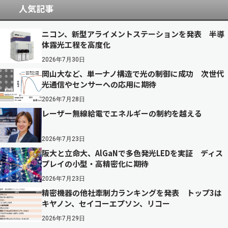
人気記事
ニコン、新型アライメントステーションを発表 半導
体露光工程を高度化
2026年7月30日
岡山大など、単一ナノ構造で光の制御に成功 次世代
光通信やセンサーへの応用に期待
2026年7月28日
レーザー無線給電でエネルギーの制約を越える
2026年7月23日
阪大と立命大、AlGaNで多色発光LEDを実証 ディス
プレイの小型・高精密化に期待
2026年7月23日
精密機器の他社牽制力ランキングを発表 トップ3は
キヤノン、セイコーエプソン、リコー
2026年7月29日