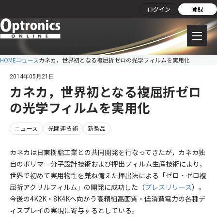
ログイン
登録
HOME
ニュース
カネカ，世界初となる複屈折ゼロの光学フィルムを実用化
2014年05月21日
カネカ，世界初となる複屈折ゼロ
の光学フィルムを実用化
ニュース
光関連技術
新製品
カネカは日東樹脂工業との共同開発を行なってきたが，カネカ独
自のポリマー分子設計技術および押出フィルム生産技術により，
世界で初めて実用物性を兼ね備えた押出法による「ゼロ・ゼロ複
屈折アクリルフィルム」の開発に成功した（
プレスリリース
）。
今後の4K2K・8K4Kへ向かう高精細高画質・低消費電力の各種デ
ィスプレイの実現に寄与するとしている。