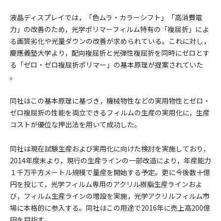
液晶ディスプレイでは，「色ムラ・カラーシフト」「高消費電
力」の改善のため，光学ポリマーフィルム特有の「複屈折」によ
る画質劣化や光量ダウンの改善が求められている。これに対し，
慶應義塾大学より，配向複屈折と光弾性複屈折を同時にゼロとす
る「ゼロ・ゼロ複屈折ポリマー」の基本原理が提案されていた
。
同社はこの基本原理に基づき，機械物性などの実用物性とゼロ・
ゼロ複屈折の性能を両立できるフィルムの生産の実用化に，生産
コストが優位な押出法を用いて成功した。
同社は現在試験生産および実用化に向けた検討を実施しており，
2014年度末より，現行の生産ラインの一部改造により，年産能力
１千万平方メートル規模で量産を開始する予定。更に今後数十億
円を投じて，光学フィルム専用のアクリル樹脂生産ラインおよ
び，フィルム生産ラインの増設を実施，光学アクリルフィルム市
場に本格的に参入する。同社はこの用途で2016年に売上高200億
円を目指す。