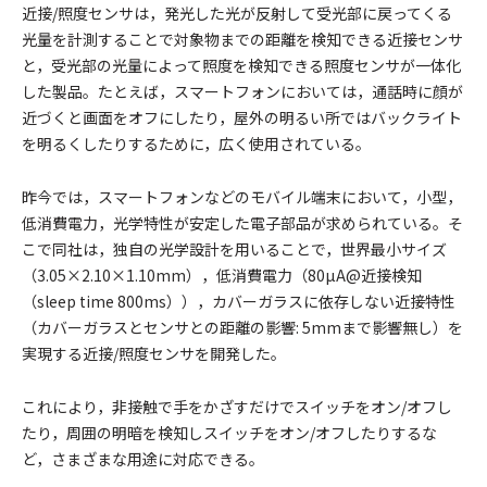
近接/照度センサは，発光した光が反射して受光部に戻ってくる
光量を計測することで対象物までの距離を検知できる近接センサ
と，受光部の光量によって照度を検知できる照度センサが一体化
した製品。たとえば，スマートフォンにおいては，通話時に顔が
近づくと画面をオフにしたり，屋外の明るい所ではバックライト
を明るくしたりするために，広く使用されている。
昨今では，スマートフォンなどのモバイル端末において，小型，
低消費電力，光学特性が安定した電子部品が求められている。そ
こで同社は，独自の光学設計を用いることで，世界最小サイズ
（3.05×2.10×1.10mm），低消費電力（80µA@近接検知
（sleep time 800ms）），カバーガラスに依存しない近接特性
（カバーガラスとセンサとの距離の影響: 5mmまで影響無し）を
実現する近接/照度センサを開発した。
これにより，非接触で手をかざすだけでスイッチをオン/オフし
たり，周囲の明暗を検知しスイッチをオン/オフしたりするな
ど，さまざまな用途に対応できる。