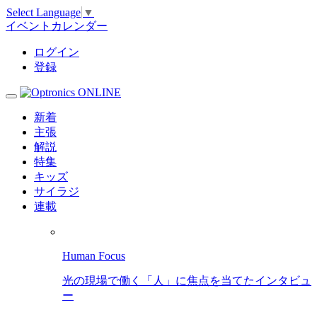
Select Language
▼
イベントカレンダー
ログイン
登録
新着
主張
解説
特集
キッズ
サイラジ
連載
Human Focus
光の現場で働く「人」に焦点を当てたインタビュ
ー