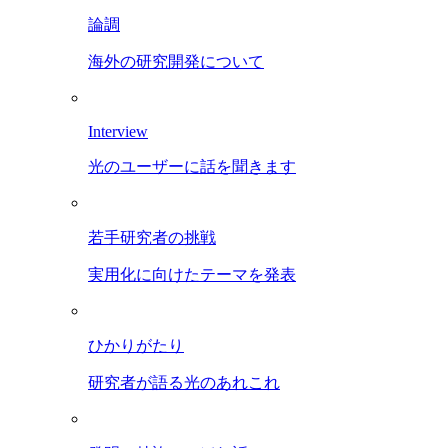
論調
海外の研究開発について
Interview
光のユーザーに話を聞きます
若手研究者の挑戦
実用化に向けたテーマを発表
ひかりがたり
研究者が語る光のあれこれ