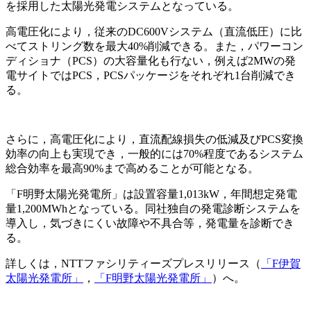
を採用した太陽光発電システムとなっている。
高電圧化により，従来のDC600Vシステム（直流低圧）に比
べてストリング数を最大40%削減できる。また，パワーコン
ディショナ（PCS）の大容量化も行ない，例えば2MWの発
電サイトではPCS，PCSパッケージをそれぞれ1台削減でき
る。
さらに，高電圧化により，直流配線損失の低減及びPCS変換
効率の向上も実現でき，一般的には70%程度であるシステム
総合効率を最高90%まで高めることが可能となる。
「F明野太陽光発電所」は設置容量1,013kW，年間想定発電
量1,200MWhとなっている。同社独自の発電診断システムを
導入し，気づきにくい故障や不具合等，発電量を診断でき
る。
詳しくは，NTTファシリティーズプレスリリース（
「F伊賀
太陽光発電所」
，
「F明野太陽光発電所」
）へ。