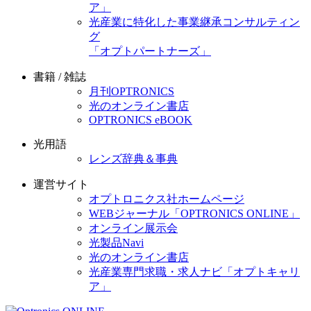
ア」
光産業に特化した事業継承コンサルティン
グ
「オプトパートナーズ」
書籍 / 雑誌
月刊OPTRONICS
光のオンライン書店
OPTRONICS eBOOK
光用語
レンズ辞典＆事典
運営サイト
オプトロニクス社ホームページ
WEBジャーナル「OPTRONICS ONLINE」
オンライン展示会
光製品Navi
光のオンライン書店
光産業専門求職・求人ナビ「オプトキャリ
ア」