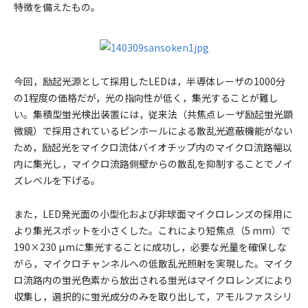
特徴を備えたもの。
今回，励起光源として採用したLEDは，半導体レーザの1000分
の1程度の価格だが，光の指向性が低く，集光することが難し
い。集積型蛍光検出装置には，従来法（共焦点レーザ励起蛍光顕
微鏡）で採用されているピンホールによる散乱光遮蔽機能がない
ため，励起光をマイクロ流体バイオチップ内のマイクロ流路幅以
内に集光し，マイクロ流路側壁からの散乱を抑制することでノイ
ズレベルを下げる。
また，LED発光面の小型化および非球面マイクロレンズの採用に
より集光スポットを小さくした。これにより短焦点（5 mm）で
190×230 µmに集光することに成功し，必要な光量を確保しな
がら，マイクロチャンネルへの低散乱光照射を実現した。マイク
ロ流路内の蛍光色素から放出される蛍光はマイクロレンズにより
収集し，選択的に蛍光成分のみを取り出して，アモルファスシリ