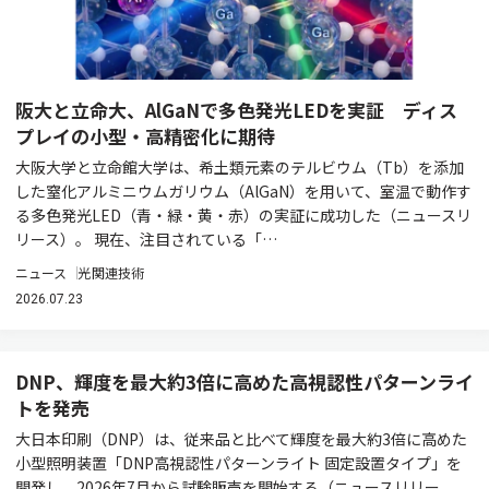
阪大と立命大、AlGaNで多色発光LEDを実証 ディス
プレイの小型・高精密化に期待
大阪大学と立命館大学は、希土類元素のテルビウム（Tb）を添加
した窒化アルミニウムガリウム（AlGaN）を用いて、室温で動作す
る多色発光LED（青・緑・黄・赤）の実証に成功した（ニュースリ
リース）。 現在、注目されている「…
ニュース
光関連技術
2026.07.23
DNP、輝度を最大約3倍に高めた高視認性パターンライ
トを発売
大日本印刷（DNP）は、従来品と比べて輝度を最大約3倍に高めた
小型照明装置「DNP高視認性パターンライト 固定設置タイプ」を
開発し、2026年7月から試験販売を開始する（ニュースリリー