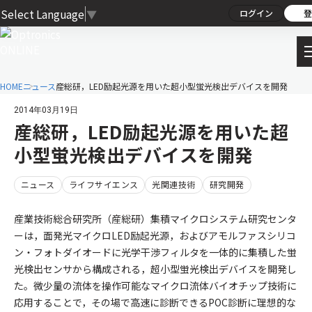
Select Language
▼
ログイン
登
HOME
ニュース
産総研，LED励起光源を用いた超小型蛍光検出デバイスを開発
2014年03月19日
産総研，LED励起光源を用いた超
小型蛍光検出デバイスを開発
ニュース
ライフサイエンス
光関連技術
研究開発
産業技術総合研究所（産総研）集積マイクロシステム研究センタ
ーは，面発光マイクロLED励起光源，およびアモルファスシリコ
ン・フォトダイオードに光学干渉フィルタを一体的に集積した蛍
光検出センサから構成される，超小型蛍光検出デバイスを開発し
た。微少量の流体を操作可能なマイクロ流体バイオチップ技術に
応用することで，その場で高速に診断できるPOC診断に理想的な