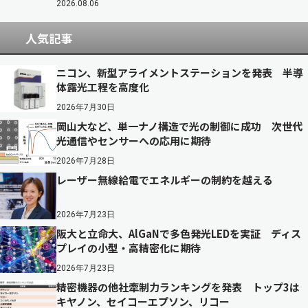
2026.08.06
人気記事
ニコン、新型アライメントステーションを発表 半導
体露光工程を高度化
2026年7月30日
岡山大など、単一ナノ構造で光の制御に成功 次世代
光通信やセンサーへの応用に期待
2026年7月28日
レーザー無線給電でエネルギーの制約を越える
2026年7月23日
阪大と立命大、AlGaNで多色発光LEDを実証 ディス
プレイの小型・高精密化に期待
2026年7月23日
精密機器の他社牽制力ランキングを発表 トップ3は
キヤノン、セイコーエプソン、リコー