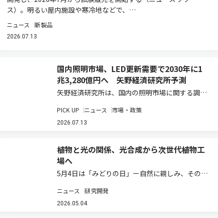
ス）。明るい屋内施設や寒冷地などで、…
ニュース
新製品
2026.07.13
国内照明市場、LED更新需要で2030年に1
兆3,280億円へ 矢野経済研究所予測
矢野経済研究所は、国内の照明市場に関する調査
結果を発表した（ニュースリリース）。2025年
PICK UP
ニュース
市場・政策
の国内照明総市場規模は、前年比3.8％増の1兆
910億2,500万円と推計している。既設の蛍光灯
2026.07.13
などからLED照明への更新需要が、…
植物と光の関係、光合成から次世代植物工
場へ
5月4日は「みどりの日」ー自然に親しみ、その恩
恵に感謝する日として、植物や環境について考え
ニュース
研究開発
る機会でもある。植物の成長を支えているものの
一つが「光」である。太陽光を受けた植物は、光
2026.05.04
合成によって二酸化炭素と水から糖やデンプン…