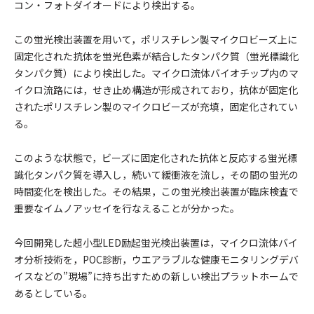
コン・フォトダイオードにより検出する。
この蛍光検出装置を用いて，ポリスチレン製マイクロビーズ上に
固定化された抗体を蛍光色素が結合したタンパク質（蛍光標識化
タンパク質）により検出した。マイクロ流体バイオチップ内のマ
イクロ流路には，せき止め構造が形成されており，抗体が固定化
されたポリスチレン製のマイクロビーズが充填，固定化されてい
る。
このような状態で，ビーズに固定化された抗体と反応する蛍光標
識化タンパク質を導入し，続いて緩衝液を流し，その間の蛍光の
時間変化を検出した。その結果，この蛍光検出装置が臨床検査で
重要なイムノアッセイを行なえることが分かった。
今回開発した超小型LED励起蛍光検出装置は，マイクロ流体バイ
オ分析技術を，POC診断，ウエアラブルな健康モニタリングデバ
イスなどの”現場”に持ち出すための新しい検出プラットホームで
あるとしている。