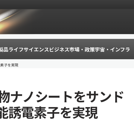
製品
ライフサイエンス
ビジネス
市場・政策
宇宙・インフラ
電素子を実現
化物ナノシートをサンド
能誘電素子を実現