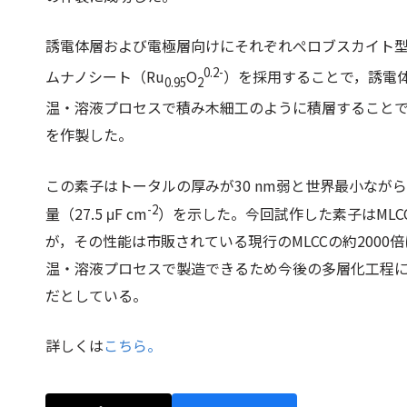
誘電体層および電極層向けにそれぞれぺロブスカイト型
0.2-
ムナノシート（Ru
O
）を採用することで，誘電
0.95
2
温・溶液プロセスで積み木細工のように積層することで
を作製した。
この素子はトータルの厚みが30 nm弱と世界最小ながら
-2
量（27.5 μF cm
）を示した。今回試作した素子はMLC
が，その性能は市販されている現行のMLCCの約200
温・溶液プロセスで製造できるため今後の多層化工程
だとしている。
詳しくは
こちら。