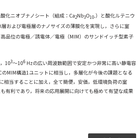
酸化ニオブナノシート（組成：Ca
Nb
O
）と酸化ルテニウ
2
3
10-
体層および電極層のナノサイズの薄膜化を実現し，さらに室
高品位の電極／誘電体／電極（MIM）のサンドイッチ型素子
3
6
，10
～10
Hzの広い周波数範囲で安定かつ非常に高い静電容
CのMIM構造1ユニットに相当し，多層化が今後の課題となる
0倍に相当することに加え，全て簡便，安価，低環境負荷の室
にも有利であり，将来の応用展開に向けても極めて有望な成果