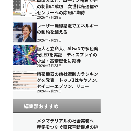
岡山大など、単一ナノ構造で光
の制御に成功 次世代光通信や
センサーへの応用に期待
2026年7月28日
レーザー無線給電でエネルギー
の制約を越える
2026年7月23日
阪大と立命大、AlGaNで多色発
光LEDを実証 ディスプレイの
小型・高精密化に期待
2026年7月23日
精密機器の他社牽制力ランキン
グを発表 トップ3はキヤノン、
セイコーエプソン、リコー
2026年7月29日
編集部おすすめ
メタマテリアルの社会実装へ
産学をつなぐ研究革新拠点の挑