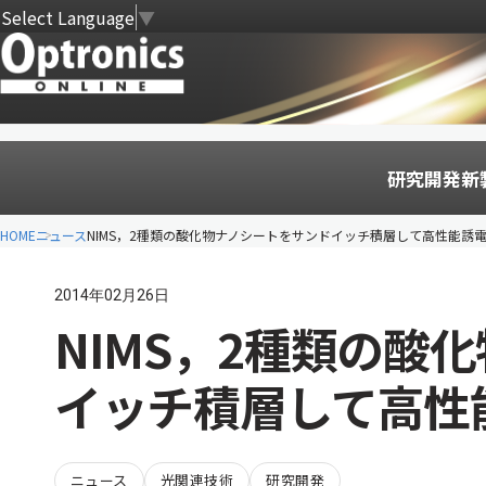
Select Language
▼
研究開発
新
HOME
ニュース
NIMS，2種類の酸化物ナノシートをサンドイッチ積層して高性能誘
2014年02月26日
NIMS，2種類の酸
イッチ積層して高性
ニュース
光関連技術
研究開発