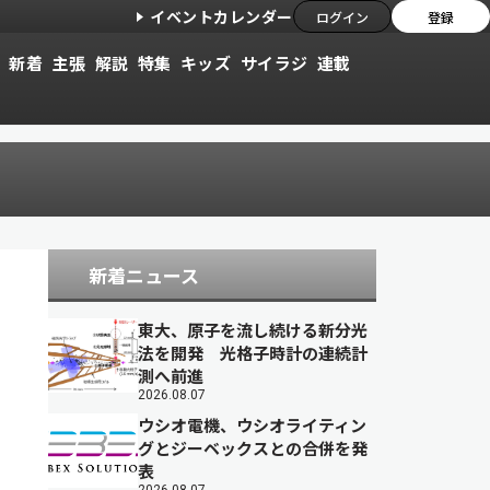
イベントカレンダー
ログイン
登録
新着
主張
解説
特集
キッズ
サイラジ
連載
新着ニュース
東大、原子を流し続ける新分光
法を開発 光格子時計の連続計
測へ前進
2026.08.07
ウシオ電機、ウシオライティン
グとジーベックスとの合併を発
表