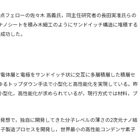
点フェローの佐々木 高義氏，同主任研究者の長田実准氏らの
ナノシートを積み木細工のようにサンドイッチ構造に堆積する
に成功した。
誘電体層と電極をサンドイッチ状に交互に多層積層した積層セ
わゆるトップダウン手法で小型化と高性能化を実現している。昨
る小型化，高性能化が求められているが，現行方式では材料，プ
発想で，独自に開発してきた分子レベルの薄さの2次元ナノ結
素子製造プロセスを開発し，世界最小の高性能コンデンサ素子