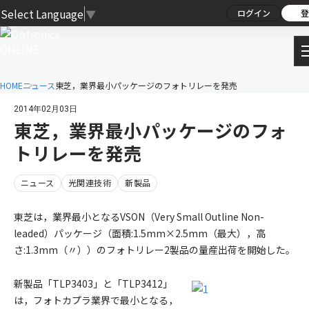
Select Language
▼
ログイン
登
HOME
ニュース
東芝，業界最小パッケージのフォトリレーを発売
2014年02月03日
東芝，業界最小パッケージのフォ
トリレーを発売
ニュース
光関連技術
新製品
東芝は，業界最小となるVSON（Very Small Outline Non-
leaded）パッケージ（面積:1.5mm×2.5mm（最大），高
さ:1.3mm（〃））のフォトリレー2製品の量産出荷を開始した。
新製品「TLP3403」と「TLP3412」
は，フォトカプラ業界で最小となる，