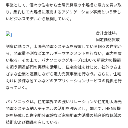
事業として，個々の住宅から太陽光発電の小規模な電力を買い取
り，集約して大規模に販売するアグリゲーション事業という新し
いビジネスモデルから展開していく。
合弁会社は，
固定価格買取
制度に基づき，太陽光発電システムを設置している個々の住宅か
ら，発電量予測などエネルギーマネジメントを行ない，電力を買
い取る。その上で，パナソニックグループにおいて新電力の機能
を担う調達部門の実績を活用し，住宅会社をはじめ，社外のさま
ざまな企業と連携しながら電力売買事業を行なう。さらに，住宅
向けに多様な省エネなどのアプリケーションサービスの提供を行
なっていく。
パナソニックは，住宅業界での強いリレーションや住宅用太陽光
発電システム納入チャネルの活用を強みとし，加えて，HEMS 機
器を搭載した住宅用分電盤など家庭用電力消費の統合的な低減の
技術および商品を有している。