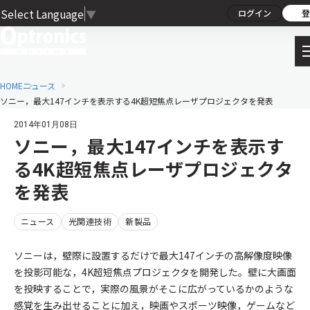
Select Language
▼
ログイン
登
HOME
ニュース
ソニー，最大147インチを表示する4K超短焦点レーザプロジェクタを発表
2014年01月08日
ソニー，最大147インチを表示す
る4K超短焦点レーザプロジェクタ
を発表
ニュース
光関連技術
新製品
ソニーは，壁際に設置するだけで最大147インチの高解像度映像
を投影可能な，4K超短焦点プロジェクタを開発した。壁に大画面
を投映することで，実際の風景がそこに広がっているかのような
感覚を生み出せることに加え，映画やスポーツ映像，ゲームなど