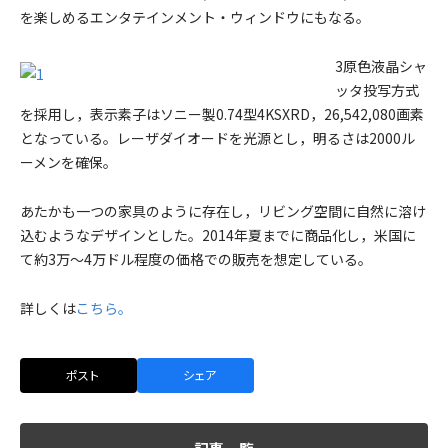
を楽しめるエンタテインメント・ウィンドウにもなる。
3原色液晶シャ
ッタ投写方式
を採用し，表示素子はソニー製0.74型4KSXRD，26,542,080画素
となっている。レーザダイオードを光源とし，明るさは2000ル
ーメンを確保。
あたかも一つの家具のように存在し，リビング空間に自然に溶け
込むようなデザインとした。2014年夏までに商品化し，米国に
て約3万～4万ドル程度の価格での販売を想定している。
詳しくは
こちら。
ポスト
シェア