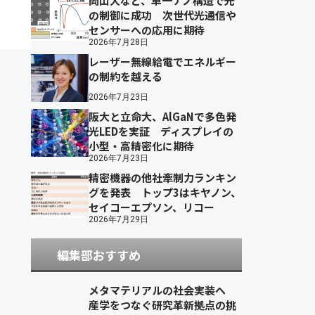
岡山大など、単一ナノ構造で光
の制御に成功 次世代光通信や
センサーへの応用に期待
2026年7月28日
レーザー無線給電でエネルギー
の制約を越える
2026年7月23日
阪大と立命大、AlGaNで多色発
光LEDを実証 ディスプレイの
小型・高精密化に期待
2026年7月23日
精密機器の他社牽制力ランキン
グを発表 トップ3はキヤノン、
セイコーエプソン、リコー
2026年7月29日
編集部おすすめ
メタマテリアルの社会実装へ
産学をつなぐ研究革新拠点の挑