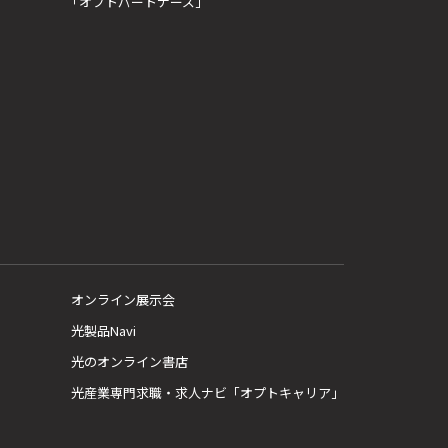
「オプトパートナーズ」
オンライン展示会
光製品Navi
光のオンライン書店
光産業専門求職・求人ナビ「オプトキャリア」