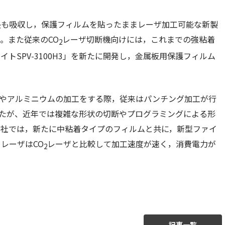
長も吸収し，保護フィルムを貼ったままレーザ加工可能な新製
た。また従来のCO
レーザ切断機向けには，これまでの強粘着
2
トSPV-3100H3」を新たに開発し，金属板用保護フィルム
やアルミニウムの加工をする際，従来はパンチング加工が行
たが、近年では複雑な形状の切断やプログラミングによる形
同社では，新たに中粘着タイプのフィルムと共に，新型ファイ
レーザはCO
レーザと比較して加工速度が速く，消費電力が
2
記事一覧