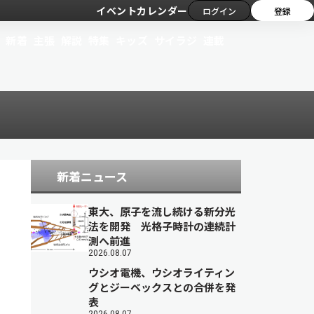
イベントカレンダー
ログイン
登録
新着
主張
解説
特集
キッズ
サイラジ
連載
新着ニュース
東大、原子を流し続ける新分光
法を開発 光格子時計の連続計
測へ前進
2026.08.07
ウシオ電機、ウシオライティン
グとジーベックスとの合併を発
表