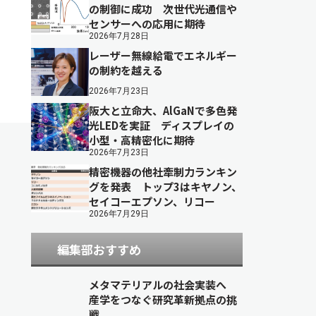
の制御に成功 次世代光通信や
センサーへの応用に期待
2026年7月28日
レーザー無線給電でエネルギー
の制約を越える
2026年7月23日
阪大と立命大、AlGaNで多色発
光LEDを実証 ディスプレイの
小型・高精密化に期待
2026年7月23日
精密機器の他社牽制力ランキン
グを発表 トップ3はキヤノン、
セイコーエプソン、リコー
2026年7月29日
編集部おすすめ
メタマテリアルの社会実装へ
産学をつなぐ研究革新拠点の挑
戦