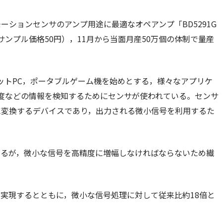
ションセンサのアンプ用途に最適なオペアンプ「BD5291G
荷（サンプル価格50円），11月から当面月産50万個の体制で量産
ットPC，ポータブルゲーム機を始めとする，様々なアプリケ
度などの情報を検知するためにセンサが使われている。センサ
に変換するデバイスであり，出力される微小信号を利用するた
するが，微小な信号を高精度に増幅しなければならないため繊
を実現するとともに，微小な信号処理に対して従来比約18倍と