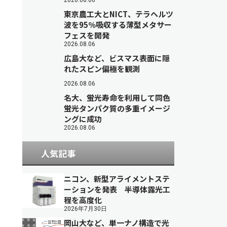
2026.08.06
東京農工大とNICT、テラヘルツ
波を95％吸収する薄型メタサー
フェスを開発
2026.08.06
広島大など、ビスマス表面に隠
れたスピン偏極を観測
2026.08.06
名大、蛍光寿命を利用して同色
蛍光タンパク質の多重イメージ
ングに成功
2026.08.06
人気記事
ニコン、新型アライメントステ
ーションを発表 半導体露光工
程を高度化
2026年7月30日
岡山大など、単一ナノ構造で光