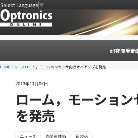
Select Language
▼
研究開発
新
HOME
ニュース
ローム，モーションセンサ向けオペアンプを発売
2013年11月08日
ローム，モーション
を発売
ニュース
光関連技術
新製品