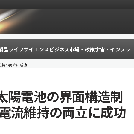
製品
ライフサイエンス
ビジネス
市場・政策
宇宙・インフラ
維持の両立に成功
太陽電池の界面構造制
と電流維持の両立に成功