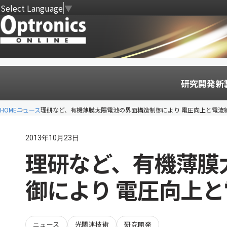
Select Language
▼
研究開発
新
HOME
ニュース
理研など、有機薄膜太陽電池の界面構造制御により 電圧向上と電流
2013年10月23日
理研など、有機薄膜
御により 電圧向上
ニュース
光関連技術
研究開発