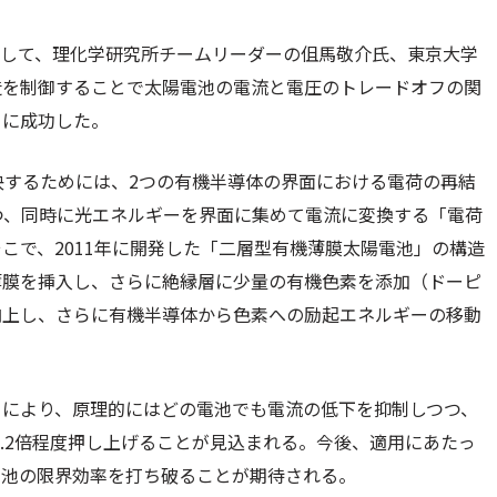
として、理化学研究所チームリーダーの伹馬敬介氏、東京大学
造を制御することで太陽電池の電流と電圧のトレードオフの関
とに成功した。
決するためには、2つの有機半導体の界面における電荷の再結
つ、同時に光エネルギーを界面に集めて電流に変換する「電荷
こで、2011年に開発した「二層型有機薄膜太陽電池」の構造
薄膜を挿入し、さらに絶縁層に少量の有機色素を添加（ドーピ
向上し、さらに有機半導体から色素への励起エネルギーの移動
とにより、原理的にはどの電池でも電流の低下を抑制しつつ、
～1.2倍程度押し上げることが見込まれる。今後、適用にあたっ
電池の限界効率を打ち破ることが期待される。