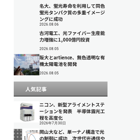
名大、蛍光寿命を利用して同色
蛍光タンパク質の多重イメージ
ングに成功
2026.08.06
古河電工、光ファイバー生産能
力増強に1,000億円投資
2026.08.05
阪大とartience、無色透明な有
機太陽電池を開発
2026.08.05
人気記事
ニコン、新型アライメントステ
ーションを発表 半導体露光工
程を高度化
2026年7月30日
岡山大など、単一ナノ構造で光
の制御に成功 次世代光通信や