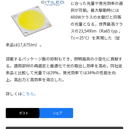
に合った光量や発光効率の選
択が可能。最大駆動時には
400Wクラスの水銀灯と同等
の光量となる，世界最高クラ
スの23,549lm（Ra65 typ.，
Tc＝25℃）を実現した（従
来品は17,675lm）。
搭載するパッケージ数の抑制もでき，照明器具の小型化に貢献す
る。適用部材の再選定と最適化で光の取出し効率を高め，同社従
来品と比較して光量では29%，発光効率では34%の性能を向
上。高出力と高効率を両立した。
詳しくは
こちら。
ポスト
シェア