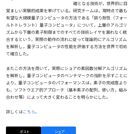
礎となる技術が，世界的に目
覚ましい実験的成果を挙げている。研究チームは，現時点で最も
有望な大規模量子コンピュータの方法である「誤り耐性（フォー
ルトトレラント）量子コンピュータ」について，上層のアルゴリ
ズムから下層の素子制御までのすべての技術レイヤを漏れなく統
合するという，実際の動作の流れに従って理論的にアルゴリズム
を解析し，量子コンピュータの性能を評価する方法を世界で初め
て確立した。
またこの方法を用いて，実際にショアの素因数分解アルゴリズム
を解析し，量子コンピュータのベンチマークの指針を示すことに
より，量子コンピュータのパフォーマンスは，素子の完成度より
も，ソフトウエア的アプローチ（基本素子の配列，使い方，組み
合わせ等）によって大きく変わることを明らかにした。
詳しくは
こちら。
ポスト
シェア