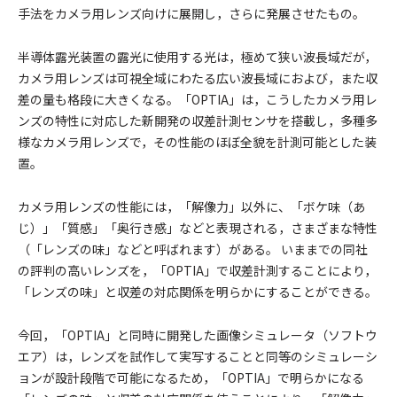
手法をカメラ用レンズ向けに展開し，さらに発展させたもの。
半導体露光装置の露光に使用する光は，極めて狭い波長域だが，
カメラ用レンズは可視全域にわたる広い波長域におよび，また収
差の量も格段に大きくなる。「OPTIA」は，こうしたカメラ用レ
ンズの特性に対応した新開発の収差計測センサを搭載し，多種多
様なカメラ用レンズで，その性能のほぼ全貌を計測可能とした装
置。
カメラ用レンズの性能には，「解像力」以外に、「ボケ味（あ
じ）」「質感」「奥行き感」などと表現される，さまざまな特性
（「レンズの味」などと呼ばれます）がある。 いままでの同社
の評判の高いレンズを，「OPTIA」で収差計測することにより，
「レンズの味」と収差の対応関係を明らかにすることができる。
今回，「OPTIA」と同時に開発した画像シミュレータ（ソフトウ
エア）は，レンズを試作して実写することと同等のシミュレーシ
ョンが設計段階で可能になるため，「OPTIA」で明らかになる