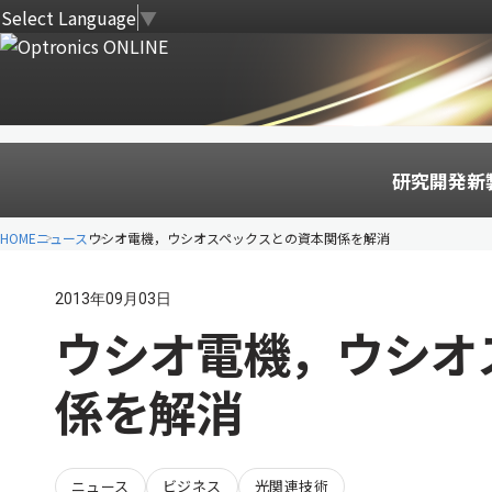
Select Language
▼
研究開発
新
HOME
ニュース
ウシオ電機，ウシオスペックスとの資本関係を解消
2013年09月03日
ウシオ電機，ウシオ
係を解消
ニュース
ビジネス
光関連技術