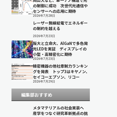
岡山大など、単一ナノ構造で光
の制御に成功 次世代光通信や
センサーへの応用に期待
2026年7月28日
レーザー無線給電でエネルギー
の制約を越える
2026年7月23日
阪大と立命大、AlGaNで多色発
光LEDを実証 ディスプレイの
小型・高精密化に期待
2026年7月23日
精密機器の他社牽制力ランキン
グを発表 トップ3はキヤノン、
セイコーエプソン、リコー
2026年7月29日
編集部おすすめ
メタマテリアルの社会実装へ
産学をつなぐ研究革新拠点の挑