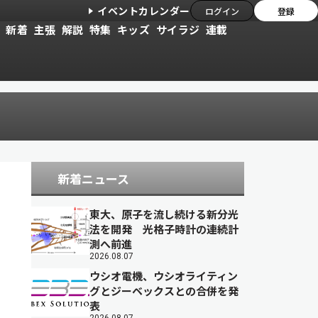
イベントカレンダー
ログイン
登録
新着
主張
解説
特集
キッズ
サイラジ
連載
新着ニュース
東大、原子を流し続ける新分光
法を開発 光格子時計の連続計
測へ前進
2026.08.07
ウシオ電機、ウシオライティン
グとジーベックスとの合併を発
表