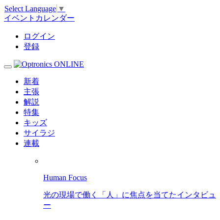
Select Language
▼
イベントカレンダー
ログイン
登録
新着
主張
解説
特集
キッズ
サイラジ
連載
Human Focus
光の現場で働く「人」に焦点を当てたインタビュ
ー