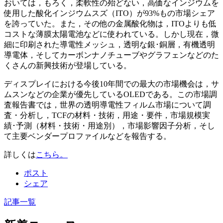
おいては，もろく，柔軟性の殆どない，高価なインジウムを
使用した酸化インジウムスズ（ITO）が93%もの市場シェア
を誇っていた。また，その他の金属酸化物は，ITOよりも低
コストな薄膜太陽電池などに使われている。しかし現在，微
細に印刷された導電性メッシュ，透明な銀･銅層，有機透明
導電体，そしてカーボンナノチューブやグラフェンなどのた
くさんの新興技術が登場している。
ディスプレイにおける今後10年間での最大の市場機会は，サ
ムスンなどの企業が優先しているOLEDである。この市場調
査報告書では，世界の透明導電性フィルム市場について調
査・分析し，TCFの材料・技術，用途・要件，市場規模実
績･予測（材料・技術・用途別），市場影響因子分析，そし
て主要ベンダープロファイルなどを報告する。
詳しくは
こちら。
ポスト
シェア
記事一覧