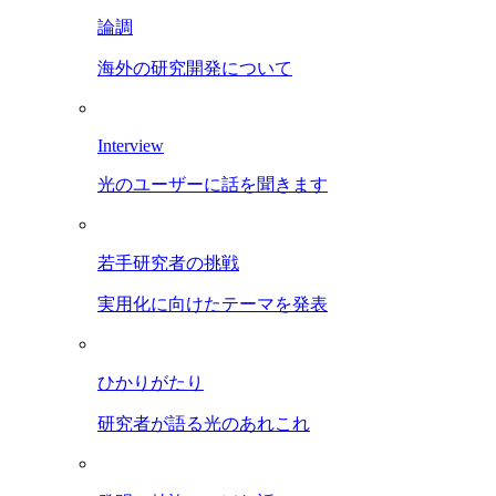
論調
海外の研究開発について
Interview
光のユーザーに話を聞きます
若手研究者の挑戦
実用化に向けたテーマを発表
ひかりがたり
研究者が語る光のあれこれ