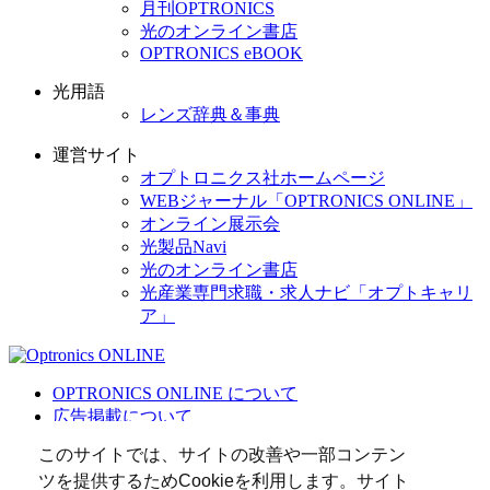
月刊OPTRONICS
光のオンライン書店
OPTRONICS eBOOK
光用語
レンズ辞典＆事典
運営サイト
オプトロニクス社ホームページ
WEBジャーナル「OPTRONICS ONLINE」
オンライン展示会
光製品Navi
光のオンライン書店
光産業専門求職・求人ナビ「オプトキャリ
ア」
OPTRONICS ONLINE について
広告掲載について
運営会社
このサイトでは、サイトの改善や一部コンテン
個人情報
ツを提供するためCookieを利用します。サイト
光関連リンク集