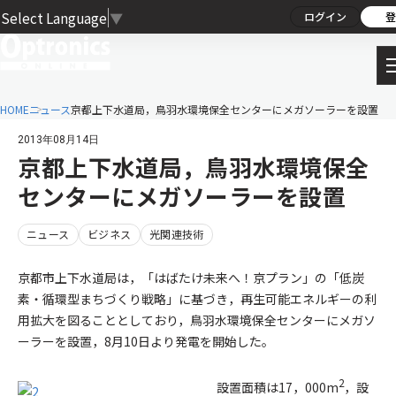
Select Language
▼
ログイン
登
HOME
ニュース
京都上下水道局，鳥羽水環境保全センターにメガソーラーを設置
2013年08月14日
京都上下水道局，鳥羽水環境保全
センターにメガソーラーを設置
ニュース
ビジネス
光関連技術
京都市上下水道局は，「はばたけ未来へ！京プラン」の「低炭
素・循環型まちづくり戦略」に基づき，再生可能エネルギーの利
用拡大を図ることとしており，鳥羽水環境保全センターにメガソ
ーラーを設置，8月10日より発電を開始した。
2
設置面積は17，000m
，設