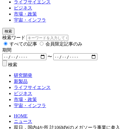
ライフサイエンス
ビジネス
市場・政策
宇宙・インフラ
検索
検索ワード
すべての記事
会員限定記事のみ
期間
〜
検索
研究開発
新製品
ライフサイエンス
ビジネス
市場・政策
宇宙・インフラ
HOME
ニュース
双日，国内4か所 計106MWのメガソーラ事業に参入