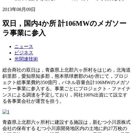
2013年08月09日
双日，国内4か所 計106MWのメガソー
ラ事業に参入
ニュース
ビジネス
光関連技術
総合商社の双日は，青森県上北郡六ヶ所村をはじめ，北海道
斜里郡，愛知県知多郡，熊本県球磨郡の4か所にて，プロジ
ェクト総事業費約350億円，パネル容量合計106MWのメガソ
ーラー事業に参入する。事業ごとにプロジェクト・ファイナ
ンスによる調達を予定しており，同社100%出資にて設立す
る各事業会社が運営を担う。
青森県上北郡六ヶ所村に建設する施設は，新むつ小川原株式
会社の保有する むつ小川原開発地区内の土地に約27万枚の