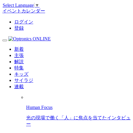
Select Language
▼
イベントカレンダー
ログイン
登録
新着
主張
解説
特集
キッズ
サイラジ
連載
Human Focus
光の現場で働く「人」に焦点を当てたインタビュ
ー