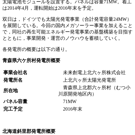
太陽電池モジュールを設置する。パネルは容量71MW。着工
は2014年4月，運転開始は2016年末を予定。
双日は，ドイツでも太陽光発電事業（合計発電容量24MW）
を展開している。今回の国内メガソーラー事業を加えること
で，同社の再生可能エネルギー発電事業の基盤構築を目指す
とともに，事業開発・運営のノウハウを蓄積していく。
各発電所の概要は以下の通り。
青森県六ケ所村発電所概要
事業会社名
未来創電上北六ヶ所株式会社
発電所名
上北六ヶ所太陽光発電所
青森県上北郡六ヶ所村（むつ小
所在地
川原開発地区内）
パネル容量
71MW
完工予定
2016年末
北海道斜里郡発電所概要