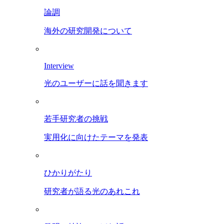
論調
海外の研究開発について
Interview
光のユーザーに話を聞きます
若手研究者の挑戦
実用化に向けたテーマを発表
ひかりがたり
研究者が語る光のあれこれ